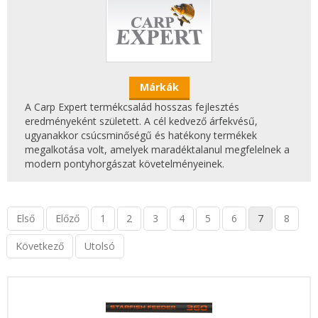
Márkák
A Carp Expert termékcsalád hosszas fejlesztés
eredményeként született. A cél kedvező árfekvésű,
ugyanakkor csúcsminőségű és hatékony termékek
megalkotása volt, amelyek maradéktalanul megfelelnek a
modern pontyhorgászat követelményeinek.
Első
Előző
1
2
3
4
5
6
7
8
Következő
Utolsó