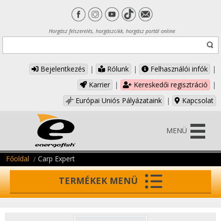
Horgász felszerelés, horgászcikk, horgász portál online
Bejelentkezés
|
Rólunk
|
Felhasználói infók
|
Karrier
|
Kereskedői regisztráció
|
Európai Uniós Pályázataink
|
Kapcsolat
MENÜ
Főoldal
Carp Expert
TERMÉKEK MENÜ