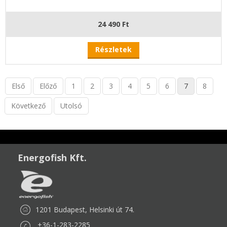
24 490 Ft
Részletek
Első
Előző
1
2
3
4
5
6
7
8
Következő
Utolsó
Energofish Kft.
1201 Budapest, Helsinki út 74.
+36-1-283-2285