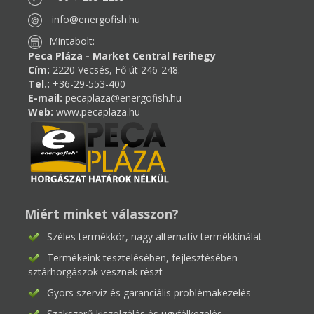
info@energofish.hu
Mintabolt:
Peca Pláza - Market Central Ferihegy
Cím:
2220 Vecsés, Fő út 246-248.
Tel.:
+36-29-553-400
E-mail:
pecaplaza@energofish.hu
Web:
www.pecaplaza.hu
Miért minket válasszon?
Széles termékkör, nagy alternatív termékkínálat
Termékeink tesztelésében, fejlesztésében
sztárhorgászok vesznek részt
Gyors szerviz és garanciális problémakezelés
Szakszerű kiszolgálás és ügyfélkezelés