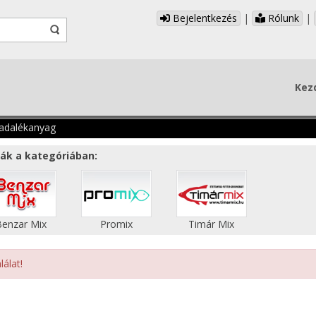
Bejelentkezés
|
Rólunk
|
Kez
 adalékanyag
ák a kategóriában:
Benzar Mix
Promix
Timár Mix
lálat!