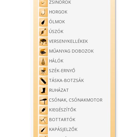
ZSINÓROK
HORGOK
ÓLMOK
ÚSZÓK
VERSENYKELLÉKEK
MŰANYAG DOBOZOK
HÁLÓK
SZÉK-ERNYŐ
TÁSKA-BOTZSÁK
RUHÁZAT
CSÓNAK, CSÓNAKMOTOR
KIEGÉSZÍTŐK
BOTTARTÓK
KAPÁSJELZŐK