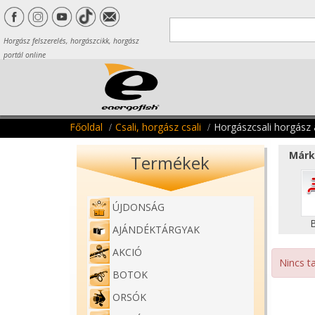
Horgász felszerelés, horgászcikk, horgász
portál online
Főoldal
Csali, horgász csali
Horgászcsali horgász
Márk
Termékek
ÚJDONSÁG
AJÁNDÉKTÁRGYAK
AKCIÓ
Nincs ta
BOTOK
ORSÓK