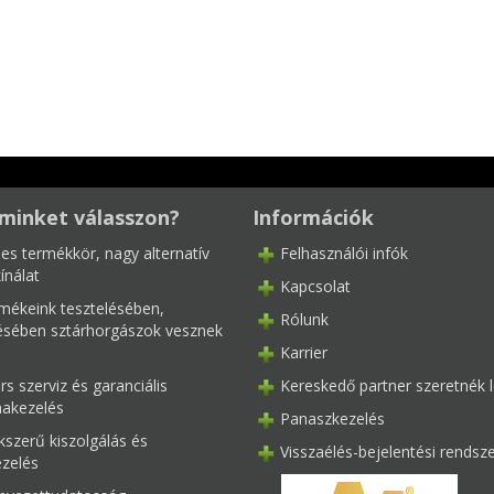
minket válasszon?
Információk
les termékkör, nagy alternatív
Felhasználói infók
ínálat
Kapcsolat
mékeink tesztelésében,
Rólunk
tésében sztárhorgászok vesznek
Karrier
s szerviz és garanciális
Kereskedő partner szeretnék l
akezelés
Panaszkezelés
kszerű kiszolgálás és
Visszaélés-bejelentési rendsz
ezelés