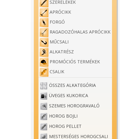
SZERELÉKEK
APRÓCIKK
FORGÓ
RAGADOZÓHALAS APRÓCIKK
MŰCSALI
ALKATRÉSZ
PROMÓCIÓS TERMÉKEK
CSALIK
ÖSSZES ALKATEGÓRIA
ÜVEGES KUKORICA
SZEMES HOROGRAVALÓ
HOROG BOJLI
HOROG PELLET
MESTERSÉGES HOROGCSALI