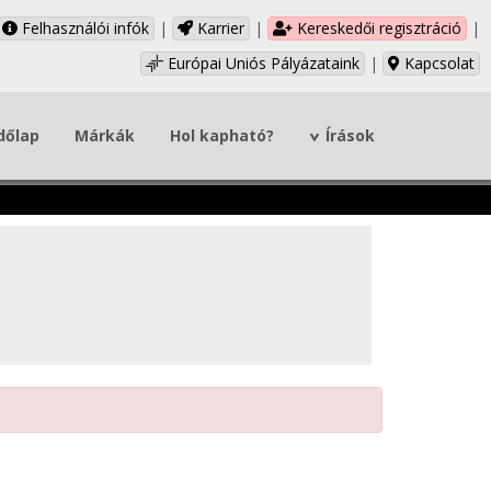
Felhasználói infók
|
Karrier
|
Kereskedői regisztráció
|
Európai Uniós Pályázataink
|
Kapcsolat
dőlap
Márkák
Hol kapható?
Írások