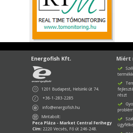
Energofish Kft.
Miért 
Szé
termékk
Ter
1201 Budapest, Helsinki út 74.
fejlesz
részt
+36-1-283-2285
Gyor
info@energofish.hu
problém
Mintabolt:
Sza
Peca Pláza - Market Central Ferihegy
ügyfélk
Cím:
2220 Vecsés, Fő út 246-248.