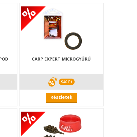
 POD
CARP EXPERT MICROGYŰRŰ
940 Ft
Részletek