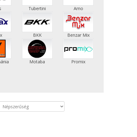
s
Tubertini
Arno
x
BKK
Benzar Mix
ánia
Motaba
Promix