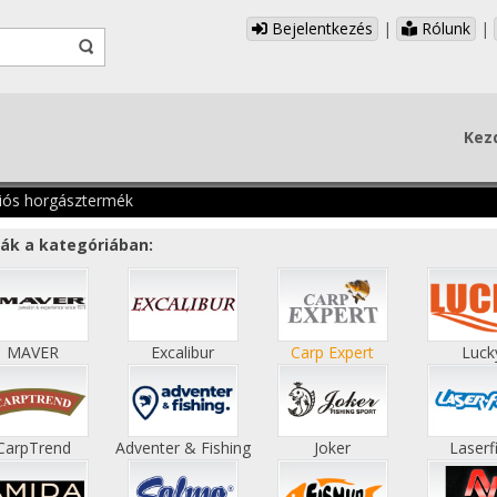
Bejelentkezés
|
Rólunk
|
Kez
iós horgásztermék
ák a kategóriában:
MAVER
Excalibur
Carp Expert
Luck
CarpTrend
Adventer & Fishing
Joker
Laserf