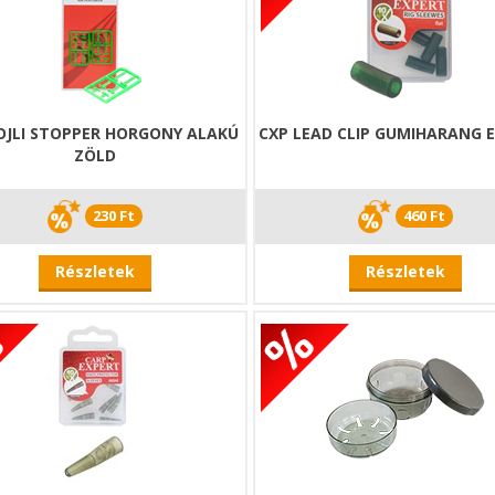
OJLI STOPPER HORGONY ALAKÚ
CXP LEAD CLIP GUMIHARANG 
ZÖLD
230 Ft
460 Ft
Részletek
Részletek