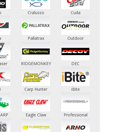
o
Cralusso
Cuda
a
Pallatrax
Outdoor
aser
RIDGEMONKEY
DEC
4
Carp Hunter
iBite
HARP
Eagle Claw
Professional