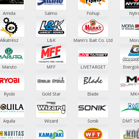
Amida
Salmo
Fishup
Nytr
Alkatrész
L&K
Mann's Bait Co. Ltd
Mor
Maruto
MFF
LIVETARGET
Energol
Ryobi
Gold Star
Blade
MK
Aquila
Wizard
Sonik
DMT S