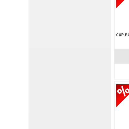
CXP B