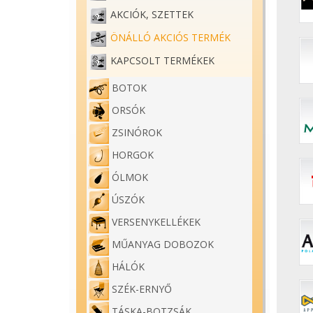
AKCIÓK, SZETTEK
ÖNÁLLÓ AKCIÓS TERMÉK
KAPCSOLT TERMÉKEK
BOTOK
ORSÓK
ZSINÓROK
HORGOK
ÓLMOK
ÚSZÓK
VERSENYKELLÉKEK
MŰANYAG DOBOZOK
HÁLÓK
SZÉK-ERNYŐ
TÁSKA-BOTZSÁK