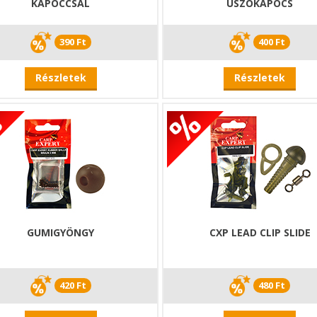
KAPOCCSAL
ÚSZÓKAPOCS
390 Ft
400 Ft
Részletek
Részletek
GUMIGYÖNGY
CXP LEAD CLIP SLIDE
420 Ft
480 Ft