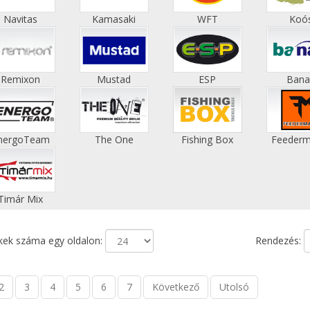
Navitas
Kamasaki
WFT
Koó
Remixon
Mustad
ESP
Bana
nergoTeam
The One
Fishing Box
Feederm
Timár Mix
ek száma egy oldalon:
Rendezés:
2
3
4
5
6
7
Következő
Utolsó