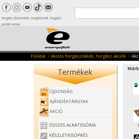
Horgász felszerelés, horgászcikk, horgász
portál online
Főoldal
Akciós horgászcikkek, horgász akciók
Akc
Márk
Termékek
ÚJDONSÁG
AJÁNDÉKTÁRGYAK
AKCIÓ
ÖSSZES ALKATEGÓRIA
KÉSZLETKISÖPRÉS