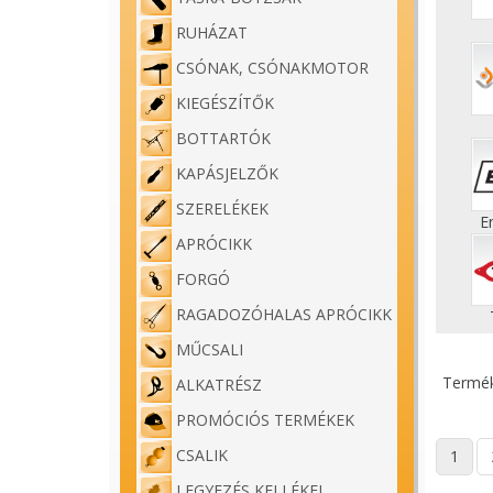
RUHÁZAT
CSÓNAK, CSÓNAKMOTOR
KIEGÉSZÍTŐK
BOTTARTÓK
KAPÁSJELZŐK
SZERELÉKEK
E
APRÓCIKK
FORGÓ
RAGADOZÓHALAS APRÓCIKK
MŰCSALI
Termék
ALKATRÉSZ
PROMÓCIÓS TERMÉKEK
CSALIK
1
LEGYEZÉS KELLÉKEI