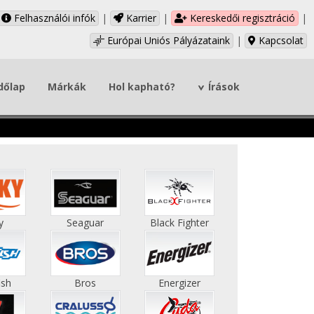
Felhasználói infók
|
Karrier
|
Kereskedői regisztráció
|
Európai Uniós Pályázataink
|
Kapcsolat
dőlap
Márkák
Hol kapható?
Írások
y
Seaguar
Black Fighter
ish
Bros
Energizer