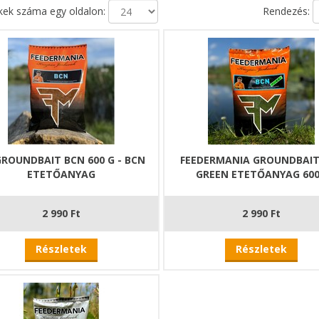
ek száma egy oldalon:
Rendezés:
GROUNDBAIT BCN 600 G - BCN
FEEDERMANIA GROUNDBAIT
ETETŐANYAG
GREEN ETETŐANYAG 60
2 990 Ft
2 990 Ft
Részletek
Részletek