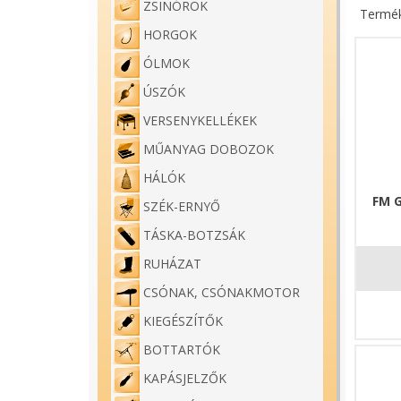
ZSINÓROK
Termék
HORGOK
ÓLMOK
ÚSZÓK
VERSENYKELLÉKEK
MŰANYAG DOBOZOK
HÁLÓK
FM 
SZÉK-ERNYŐ
TÁSKA-BOTZSÁK
RUHÁZAT
CSÓNAK, CSÓNAKMOTOR
KIEGÉSZÍTŐK
BOTTARTÓK
KAPÁSJELZŐK