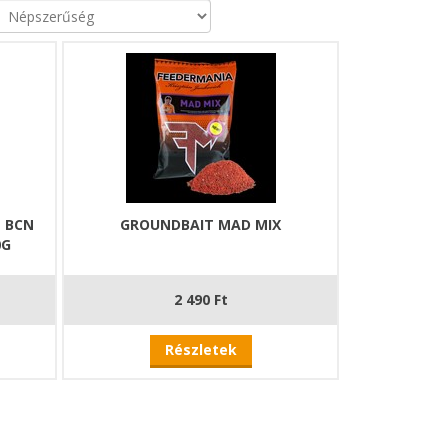
 BCN
GROUNDBAIT MAD MIX
0G
2 490 Ft
Részletek