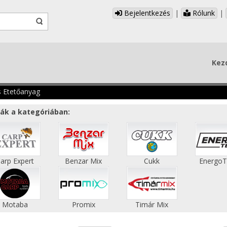
Bejelentkezés
|
Rólunk
|
Kez
s Etetőanyag
ák a kategóriában:
arp Expert
Benzar Mix
Cukk
Energo
Motaba
Promix
Timár Mix