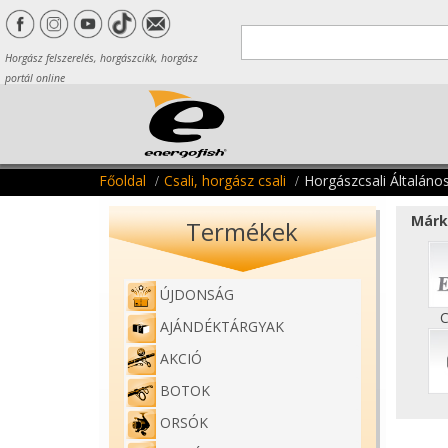
Horgász felszerelés, horgászcikk, horgász
portál online
Főoldal
Csali, horgász csali
Horgászcsali Általáno
Márk
Termékek
ÚJDONSÁG
C
AJÁNDÉKTÁRGYAK
AKCIÓ
BOTOK
ORSÓK