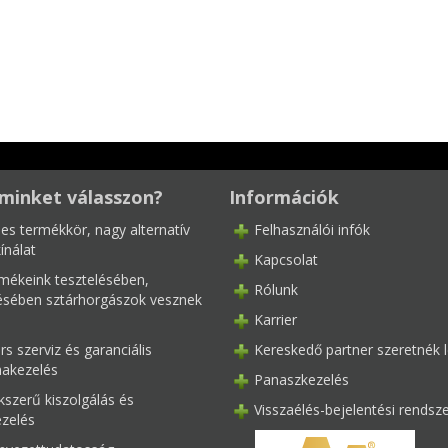
minket válasszon?
Információk
les termékkör, nagy alternatív
Felhasználói infók
ínálat
Kapcsolat
mékeink tesztelésében,
Rólunk
tésében sztárhorgászok vesznek
Karrier
s szerviz és garanciális
Kereskedő partner szeretnék l
akezelés
Panaszkezelés
kszerű kiszolgálás és
Visszaélés-bejelentési rendsz
ezelés