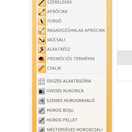
SZERELÉKEK
APRÓCIKK
FORGÓ
RAGADOZÓHALAS APRÓCIKK
MŰCSALI
ALKATRÉSZ
PROMÓCIÓS TERMÉKEK
CSALIK
ÖSSZES ALKATEGÓRIA
ÜVEGES KUKORICA
SZEMES HOROGRAVALÓ
HOROG BOJLI
HOROG PELLET
MESTERSÉGES HOROGCSALI