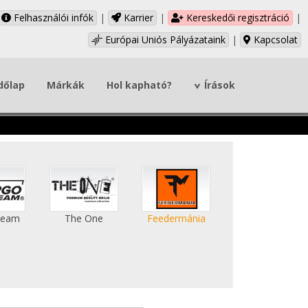
Felhasználói infók
|
Karrier
|
Kereskedői regisztráció
|
Európai Uniós Pályázataink
|
Kapcsolat
dőlap
Márkák
Hol kapható?
Írások
Team
The One
Feedermánia