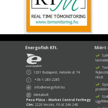
Energofish Kft.
Miért 
Szé
termékk
Ter
1201 Budapest, Helsinki út 74.
fejlesz
részt
+36-1-283-2285
Gyor
info@energofish.hu
problém
Mintabolt:
Sza
Peca Pláza - Market Central Ferihegy
ügyfélk
Cím:
2220 Vecsés, Fő út 246-248.