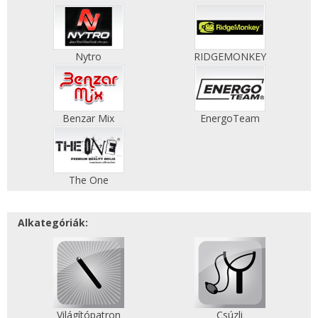
Nytro
RIDGEMONKEY
Benzar Mix
EnergoTeam
The One
Alkategóriák:
Világítópatron
Csúzli