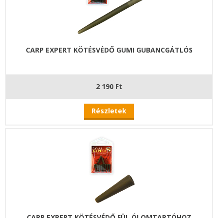
CARP EXPERT KÖTÉSVÉDŐ GUMI GUBANCGÁTLÓS
2 190 Ft
Részletek
CARP EXPERT KÖTÉSVÉDŐ FÜL ÓLOMTARTÓHOZ