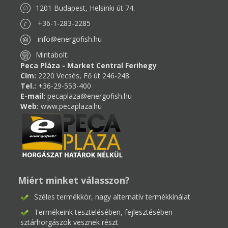
1201 Budapest, Helsinki út 74.
+36-1-283-2285
info@energofish.hu
Mintabolt:
Peca Pláza - Market Central Ferihegy
Cím:
2220 Vecsés, Fő út 246-248.
Tel.:
+36-29-553-400
E-mail:
pecaplaza@energofish.hu
Web:
www.pecaplaza.hu
Miért minket válasszon?
Széles termékkör, nagy alternatív termékkínálat
Termékeink tesztelésében, fejlesztésében
sztárhorgászok vesznek részt