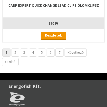
CARP EXPERT QUICK CHANGE LEAD CLIPS ÓLOMKLIPSZ
890 Ft
Részletek
1
2
3
4
5
6
7
Következő
Utolsó
Energofish Kft.