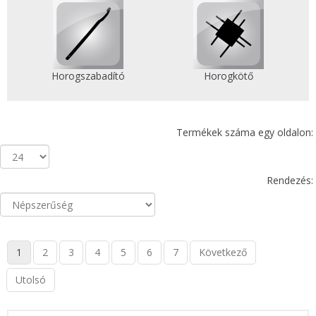
Horogszabadító
Horogkötő
Termékek száma egy oldalon:
Rendezés:
1
2
3
4
5
6
7
Következő
Utolsó