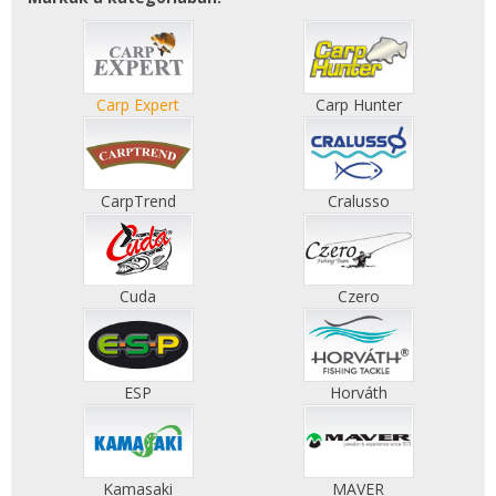
Carp Expert
Carp Hunter
CarpTrend
Cralusso
Cuda
Czero
ESP
Horváth
Kamasaki
MAVER