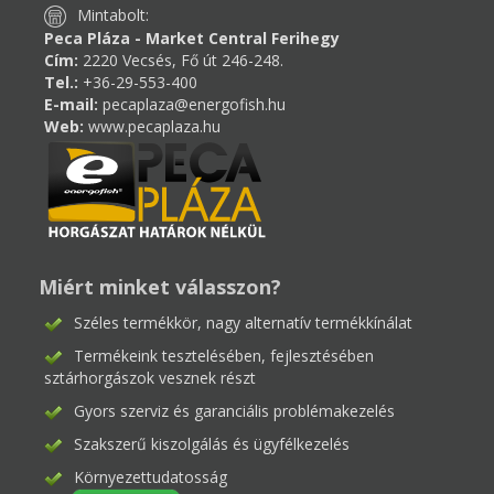
Mintabolt:
Peca Pláza - Market Central Ferihegy
Cím:
2220 Vecsés, Fő út 246-248.
Tel.:
+36-29-553-400
E-mail:
pecaplaza@energofish.hu
Web:
www.pecaplaza.hu
Miért minket válasszon?
Széles termékkör, nagy alternatív termékkínálat
Termékeink tesztelésében, fejlesztésében
sztárhorgászok vesznek részt
Gyors szerviz és garanciális problémakezelés
Szakszerű kiszolgálás és ügyfélkezelés
Környezettudatosság