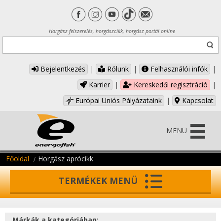
Horgász felszerelés, horgászcikk, horgász portál online
Bejelentkezés
|
Rólunk
|
Felhasználói infók
|
Karrier
|
Kereskedői regisztráció
|
Európai Uniós Pályázataink
|
Kapcsolat
MENÜ
Főoldal
Horgász aprócikk
TERMÉKEK MENÜ
Márkák a kategóriában: