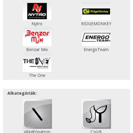
Nytro
RIDGEMONKEY
Benzar Mix
EnergoTeam
The One
Alkategóriák:
Világítópatron
Csúzli