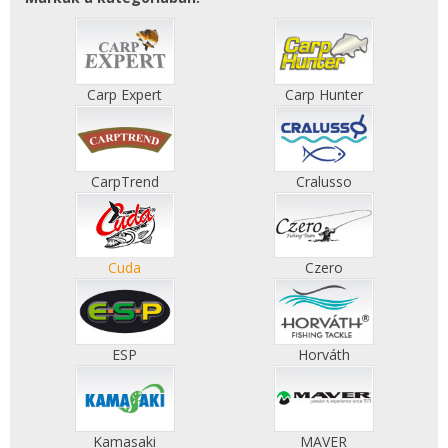
Carp Expert
Carp Hunter
CarpTrend
Cralusso
Cuda
Czero
ESP
Horváth
Kamasaki
MAVER