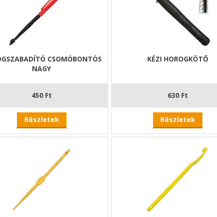
GSZABADÍTÓ CSOMÓBONTÓS
KÉZI HOROGKÖTŐ
NAGY
450 Ft
630 Ft
Részletek
Részletek