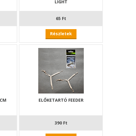
LIGHT
65 Ft
Részletek
5CM
ELŐKETARTÓ FEEDER
390 Ft