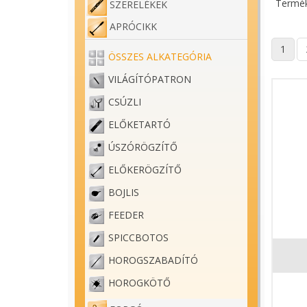
Termék
SZERELÉKEK
APRÓCIKK
1
ÖSSZES ALKATEGÓRIA
VILÁGÍTÓPATRON
CSÚZLI
ELŐKETARTÓ
ÚSZÓRÖGZÍTŐ
ELŐKERÖGZÍTŐ
BOJLIS
FEEDER
SPICCBOTOS
HOROGSZABADÍTÓ
HOROGKÖTŐ