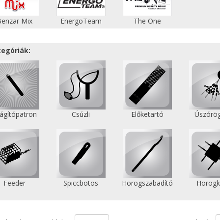
Benzar Mix
EnergoTeam
The One
tegóriák:
lágítópatron
Csúzli
Előketartó
Úszórög
Feeder
Spiccbotos
Horogszabadító
Horogk