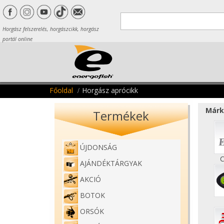
Horgász felszerelés, horgászcikk, horgász
portál online
Főoldal
Horgász aprócikk
Márk
Termékek
ÚJDONSÁG
C
AJÁNDÉKTÁRGYAK
AKCIÓ
BOTOK
ORSÓK