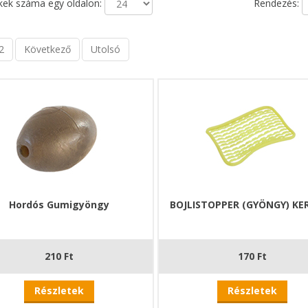
ek száma egy oldalon:
Rendezés:
2
Következő
Utolsó
Hordós Gumigyöngy
BOJLISTOPPER (GYÖNGY) KE
210 Ft
170 Ft
Részletek
Részletek