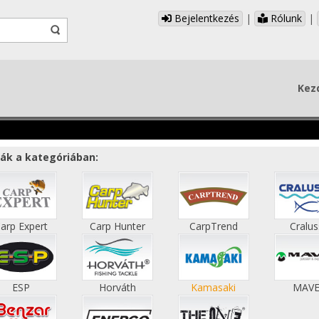
Bejelentkezés
|
Rólunk
|
Kez
ák a kategóriában:
arp Expert
Carp Hunter
CarpTrend
Cralu
ESP
Horváth
Kamasaki
MAV