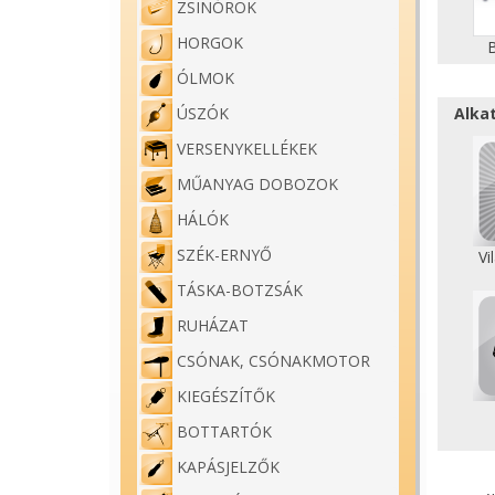
ZSINÓROK
HORGOK
ÓLMOK
Alka
ÚSZÓK
VERSENYKELLÉKEK
MŰANYAG DOBOZOK
HÁLÓK
SZÉK-ERNYŐ
Vi
TÁSKA-BOTZSÁK
RUHÁZAT
CSÓNAK, CSÓNAKMOTOR
KIEGÉSZÍTŐK
BOTTARTÓK
KAPÁSJELZŐK