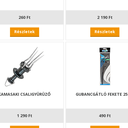
260 Ft
2 190 Ft
Részletek
Részletek
KAMASAKI CSALIGYÜRÜZŐ
GUBANCGÁTLÓ FEKETE 2
1 290 Ft
490 Ft