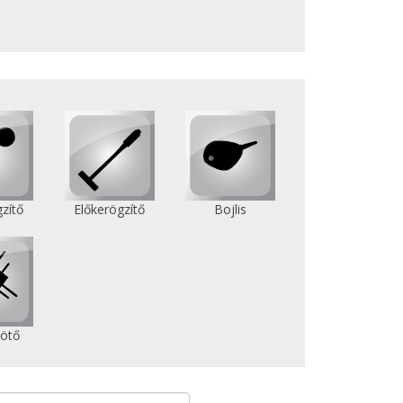
zítő
Előkerögzítő
Bojlis
ötő