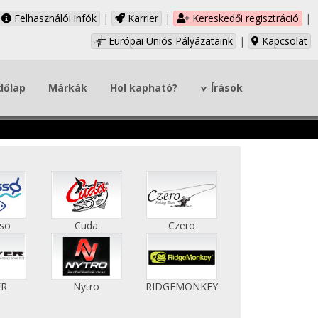
Felhasználói infók
|
Karrier
|
Kereskedői regisztráció
|
Európai Uniós Pályázataink
|
Kapcsolat
dőlap
Márkák
Hol kapható?
Írások
sso
Cuda
Czero
ER
Nytro
RIDGEMONKEY