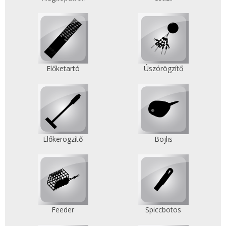
Előketartó
Úszórögzítő
Előkerögzítő
Bojlis
Feeder
Spiccbotos