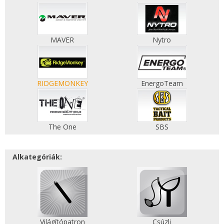
MAVER
Nytro
RIDGEMONKEY
EnergoTeam
The One
SBS
Alkategóriák:
Világítópatron
Csúzli