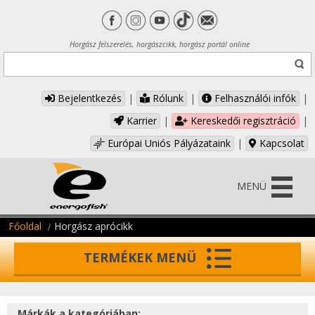
Horgász felszerelés, horgászcikk, horgász portál online
Bejelentkezés
|
Rólunk
|
Felhasználói infók
|
Karrier
|
Kereskedői regisztráció
|
Európai Uniós Pályázataink
|
Kapcsolat
MENÜ
Főoldal
Horgász aprócikk
TERMÉKEK MENÜ
Márkák a kategóriában: