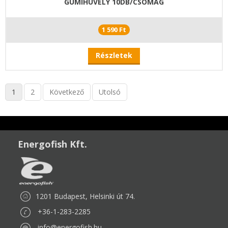
GUMIHÜVELY 10DB/CSOMAG
1 590 Ft
Részletek
1
2
Következő
Utolsó
Energofish Kft.
1201 Budapest, Helsinki út 74.
+36-1-283-2285
info@energofish.hu