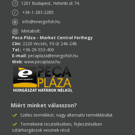
1201 Budapest, Helsinki út 74.
+36-1-283-2285
info@energofish.hu
Mintabolt:
Peca Pláza - Market Central Ferihegy
Cím:
2220 Vecsés, Fő út 246-248.
Tel.:
+36-29-553-400
E-mail:
pecaplaza@energofish.hu
Web:
www.pecaplaza.hu
Miért minket válasszon?
Széles termékkör, nagy alternatív termékkínálat
Termékeink tesztelésében, fejlesztésében
sztárhorgászok vesznek részt