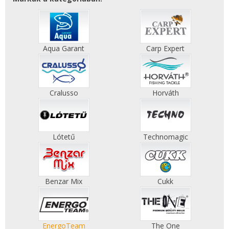
Aqua Garant
Carp Expert
Cralusso
Horváth
Lótetű
Technomagic
Benzar Mix
Cukk
EnergoTeam
The One