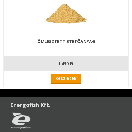
ÖMLESZTETT ETETŐANYAG
1 490 Ft
Részletek
Energofish Kft.