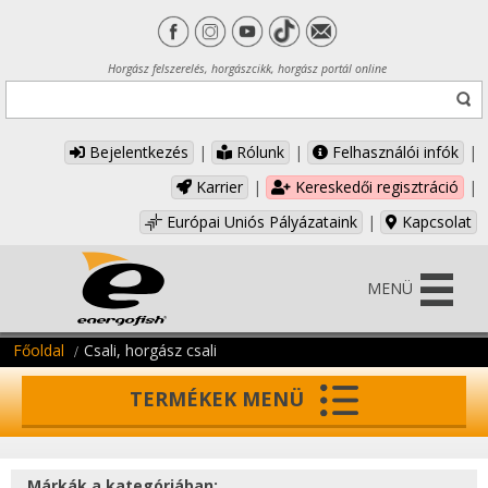
Horgász felszerelés, horgászcikk, horgász portál online
Bejelentkezés
|
Rólunk
|
Felhasználói infók
|
Karrier
|
Kereskedői regisztráció
|
Európai Uniós Pályázataink
|
Kapcsolat
MENÜ
Főoldal
Csali, horgász csali
TERMÉKEK MENÜ
Márkák a kategóriában: