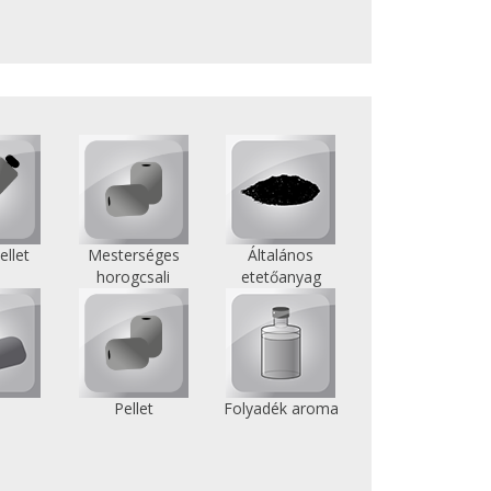
ellet
Mesterséges
Általános
horogcsali
etetőanyag
i
Pellet
Folyadék aroma