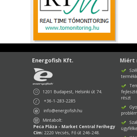
Energofish Kft.
Miért 
Szé
termékk
Ter
1201 Budapest, Helsinki út 74.
fejlesz
részt
+36-1-283-2285
Gyor
info@energofish.hu
problém
Mintabolt:
Sza
Peca Pláza - Market Central Ferihegy
ügyfélk
Cím:
2220 Vecsés, Fő út 246-248.