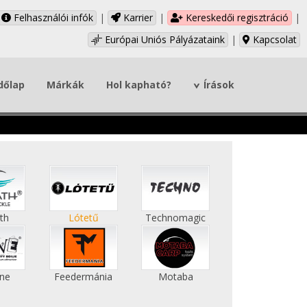
Felhasználói infók
|
Karrier
|
Kereskedői regisztráció
|
Európai Uniós Pályázataink
|
Kapcsolat
dőlap
Márkák
Hol kapható?
Írások
th
Lótetű
Technomagic
ne
Feedermánia
Motaba