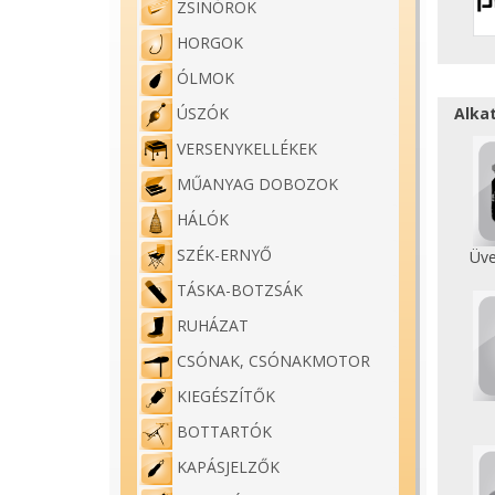
ZSINÓROK
HORGOK
ÓLMOK
Alka
ÚSZÓK
VERSENYKELLÉKEK
MŰANYAG DOBOZOK
HÁLÓK
SZÉK-ERNYŐ
Üve
TÁSKA-BOTZSÁK
RUHÁZAT
CSÓNAK, CSÓNAKMOTOR
KIEGÉSZÍTŐK
BOTTARTÓK
KAPÁSJELZŐK