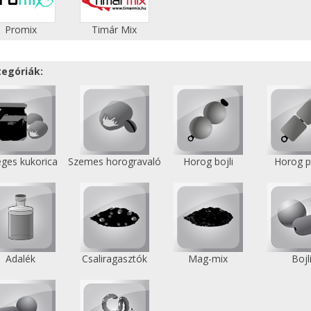
Promix
Timár Mix
tegóriák:
ges kukorica
Szemes horogravaló
Horog bojli
Horog p
Adalék
Csaliragasztók
Mag-mix
Bojl