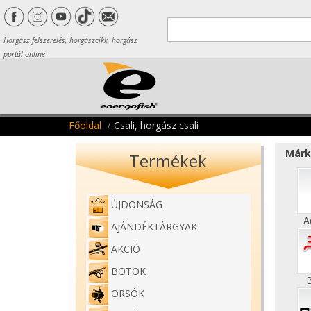
Horgász felszerelés, horgászcikk, horgász
portál online
Főoldal
Csali, horgász csali
Márk
Termékek
ÚJDONSÁG
A
AJÁNDÉKTÁRGYAK
AKCIÓ
BOTOK
ORSÓK