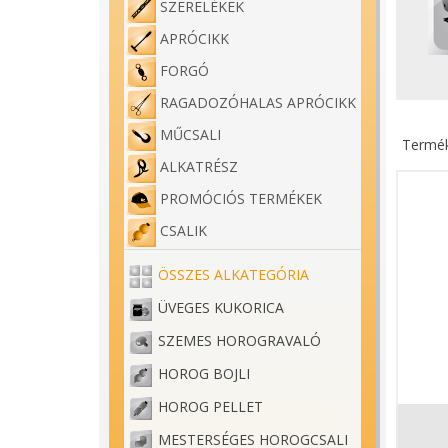
SZERELÉKEK
APRÓCIKK
FORGÓ
RAGADOZÓHALAS APRÓCIKK
MŰCSALI
Termék
ALKATRÉSZ
PROMÓCIÓS TERMÉKEK
CSALIK
ÖSSZES ALKATEGÓRIA
ÜVEGES KUKORICA
SZEMES HOROGRAVALÓ
HOROG BOJLI
HOROG PELLET
MESTERSÉGES HOROGCSALI