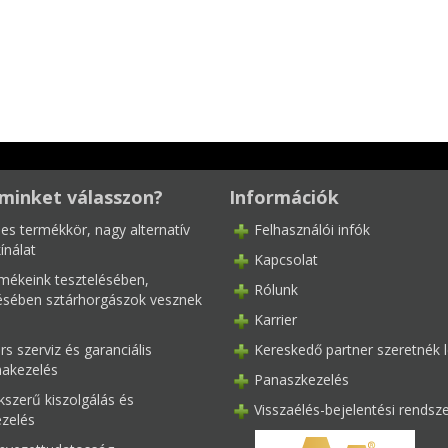
minket válasszon?
Információk
les termékkör, nagy alternatív
Felhasználói infók
ínálat
Kapcsolat
mékeink tesztelésében,
Rólunk
tésében sztárhorgászok vesznek
Karrier
s szerviz és garanciális
Kereskedő partner szeretnék l
akezelés
Panaszkezelés
kszerű kiszolgálás és
Visszaélés-bejelentési rendsz
ezelés