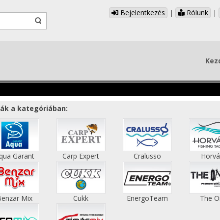
Bejelentkezés
|
Rólunk
|
Kez
ák a kategóriában:
qua Garant
Carp Expert
Cralusso
Horvá
Benzar Mix
Cukk
EnergoTeam
The O