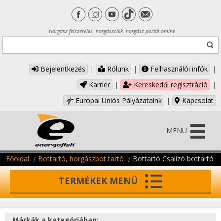
Horgász felszerelés, horgászcikk, horgász portál online
Bejelentkezés
|
Rólunk
|
Felhasználói infók
|
Karrier
|
Kereskedői regisztráció
|
Európai Uniós Pályázataink
|
Kapcsolat
MENÜ
Főoldal
Bottartó, horgászbot tartó
Bottartó Csalizó bottartó
TERMÉKEK MENÜ
Márkák a kategóriában: