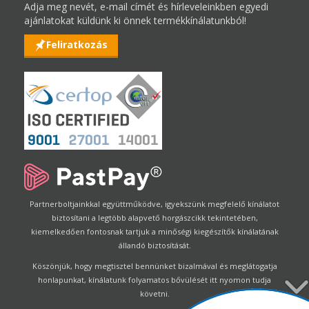
Adja meg nevét, e-mail címét és hírleveleinkben egyedi
ajánlatokat küldünk ki önnek termékkínálatunkból!
Feliratkozás
Partnerboltjainkkal együttműködve, igyekszünk megfelelő kínálatot
biztosítani a legtöbb alapvető horgászcikk tekintetében,
kiemelkedően fontosnak tartjuk a minőségi kiegészítők kínálatának
állandó biztosítását.
Köszönjük, hogy megtisztel bennünket bizalmával és meglátogatja
honlapunkat, kínálatunk folyamatos bővülését itt nyomon tudja
követni.