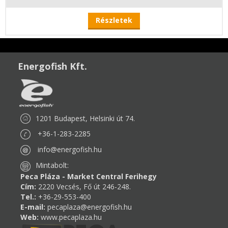
Részletek
Energofish Kft.
1201 Budapest, Helsinki út 74.
+36-1-283-2285
info@energofish.hu
Mintabolt:
Peca Pláza - Market Central Ferihegy
Cím:
2220 Vecsés, Fő út 246-248.
Tel.:
+36-29-553-400
E-mail:
pecaplaza@energofish.hu
Web:
www.pecaplaza.hu