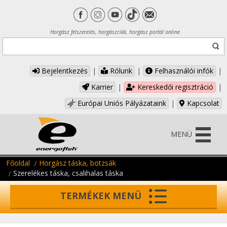
Horgász felszerelés, horgászcikk, horgász portál online
Bejelentkezés
|
Rólunk
|
Felhasználói infók
|
Karrier
|
Kereskedői regisztráció
|
Európai Uniós Pályázataink
|
Kapcsolat
MENÜ
Főoldal
Horgász táska, botzsák
Szerelékes táska, csalihalas táska
TERMÉKEK MENÜ