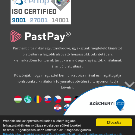
Partnerboltjainkkal együttműködve, igyekszünk megfelelő kínálatot
biztosítani a legtöbb alapvető horgászcikk tekintetében,
kiemelkedően fontosnak tartjuk a minőségi kiegészítők kínálatának
állandó biztosítását.
Köszönjük, hogy megtisztel bennünket bizalmával és meglátogatja
honlapunkat, kínálatunk folyamatos bővülését itt nyomon tudja
követni.
Designed by
Energofish Kft
Weboldalunk az optimális működés a lehető legjobb
Elfogadás
felhasználói élmény nyújtása érdekében sütiket (cookie)
Oldalmotor:
CWB
by
Gloobus Software Developement
|
használ. Engedélyezésükhöz kattintson az „Elfogadás” gombra.
Technikai segítség
|
Webdizájn
Bővebb információkért olvassa el Adatkezelési Tájékoztatónk sütikre vonatkozó pontját.