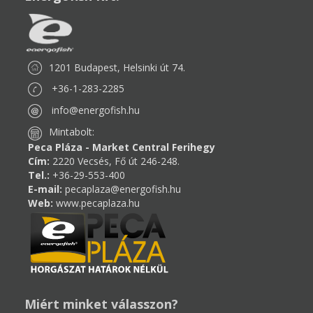
1201 Budapest, Helsinki út 74.
+36-1-283-2285
info@energofish.hu
Mintabolt:
Peca Pláza - Market Central Ferihegy
Cím:
2220 Vecsés, Fő út 246-248.
Tel.:
+36-29-553-400
E-mail:
pecaplaza@energofish.hu
Web:
www.pecaplaza.hu
Miért minket válasszon?