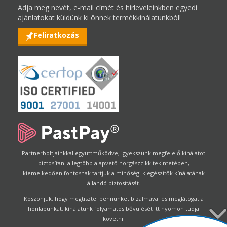
Adja meg nevét, e-mail címét és hírleveleinkben egyedi
ajánlatokat küldünk ki önnek termékkínálatunkból!
Feliratkozás
Partnerboltjainkkal együttműködve, igyekszünk megfelelő kínálatot
biztosítani a legtöbb alapvető horgászcikk tekintetében,
kiemelkedően fontosnak tartjuk a minőségi kiegészítők kínálatának
állandó biztosítását.
Köszönjük, hogy megtisztel bennünket bizalmával és meglátogatja
honlapunkat, kínálatunk folyamatos bővülését itt nyomon tudja
követni.