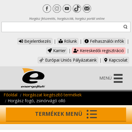
Horgász felszerelés, horgászcikk, horgász portál online
Bejelentkezés
|
Rólunk
|
Felhasználói infók
|
Karrier
|
Kereskedői regisztráció
|
Európai Uniós Pályázataink
|
Kapcsolat
MENÜ
Főoldal
Horgászat kiegészítő termékek
Horgász fogó, zsinórvágó olló
TERMÉKEK MENÜ