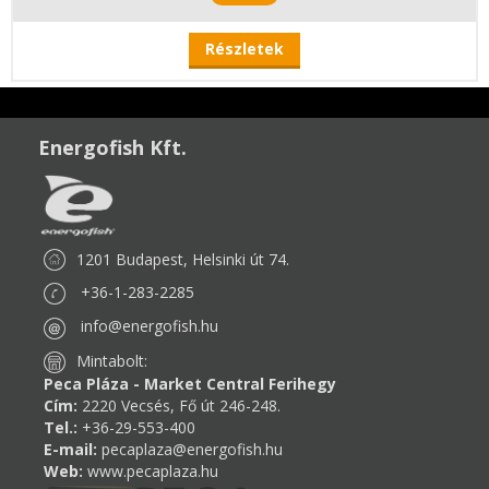
Részletek
Energofish Kft.
1201 Budapest, Helsinki út 74.
+36-1-283-2285
info@energofish.hu
Mintabolt:
Peca Pláza - Market Central Ferihegy
Cím:
2220 Vecsés, Fő út 246-248.
Tel.:
+36-29-553-400
E-mail:
pecaplaza@energofish.hu
Web:
www.pecaplaza.hu