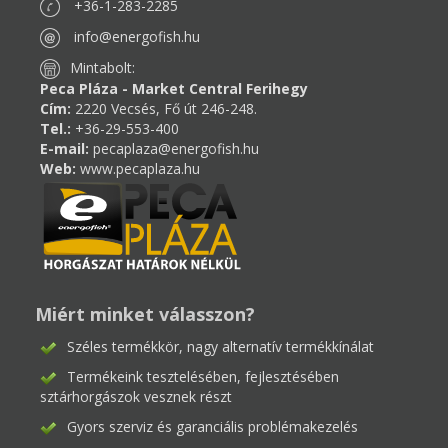
+36-1-283-2285
info@energofish.hu
Mintabolt:
Peca Pláza - Market Central Ferihegy
Cím:
2220 Vecsés, Fő út 246-248.
Tel.:
+36-29-553-400
E-mail:
pecaplaza@energofish.hu
Web:
www.pecaplaza.hu
Miért minket válasszon?
Széles termékkör, nagy alternatív termékkínálat
Termékeink tesztelésében, fejlesztésében
sztárhorgászok vesznek részt
Gyors szerviz és garanciális problémakezelés