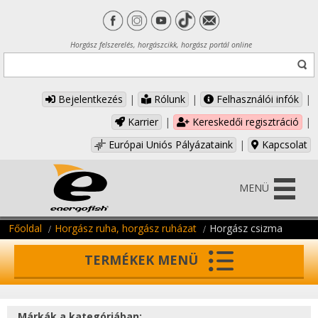
Horgász felszerelés, horgászcikk, horgász portál online
Bejelentkezés
|
Rólunk
|
Felhasználói infók
|
Karrier
|
Kereskedői regisztráció
|
Európai Uniós Pályázataink
|
Kapcsolat
MENÜ
Főoldal
Horgász ruha, horgász ruházat
Horgász csizma
TERMÉKEK MENÜ
Márkák a kategóriában: