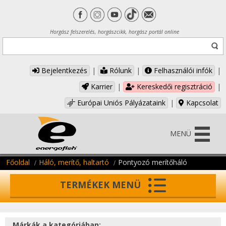
Horgász felszerelés, horgászcikk, horgász portál online
Bejelentkezés
|
Rólunk
|
Felhasználói infók
|
Karrier
|
Kereskedői regisztráció
|
Európai Uniós Pályázataink
|
Kapcsolat
MENÜ
Főoldal
Háló, merítő, haltartó
Pontyozó merítőháló
TERMÉKEK MENÜ
Márkák a kategóriában: