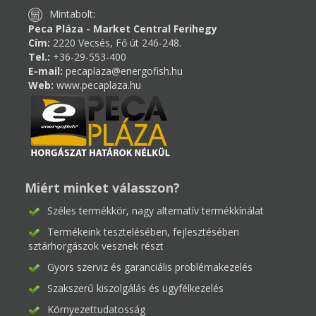
Mintabolt:
Peca Pláza - Market Central Ferihegy
Cím:
2220 Vecsés, Fő út 246-248.
Tel.:
+36-29-553-400
E-mail:
pecaplaza@energofish.hu
Web:
www.pecaplaza.hu
Miért minket válasszon?
Széles termékkör, nagy alternatív termékkínálat
Termékeink tesztelésében, fejlesztésében
sztárhorgászok vesznek részt
Gyors szerviz és garanciális problémakezelés
Szakszerű kiszolgálás és ügyfélkezelés
Környezettudatosság