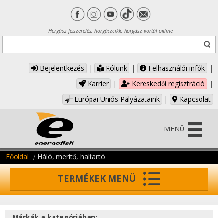
Horgász felszerelés, horgászcikk, horgász portál online
Bejelentkezés
|
Rólunk
|
Felhasználói infók
|
Karrier
|
Kereskedői regisztráció
|
Európai Uniós Pályázataink
|
Kapcsolat
MENÜ
Főoldal
Háló, merítő, haltartó
TERMÉKEK MENÜ
Márkák a kategóriában: