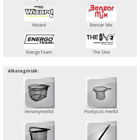
Wizard
Benzar Mix
EnergoTeam
The One
Alkategóriák:
Versenymerítő
Pontyozó merítő