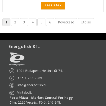
Részletek
1
2
3
4
5
6
Következő
Utolsó
Energofish Kft.
1201 Budapest, Helsinki út 74.
+36-1-283-2285
info@energofish.hu
Mintabolt:
Peca Pláza - Market Central Ferihegy
Cím:
2220 Vecsés, Fő út 246-248.