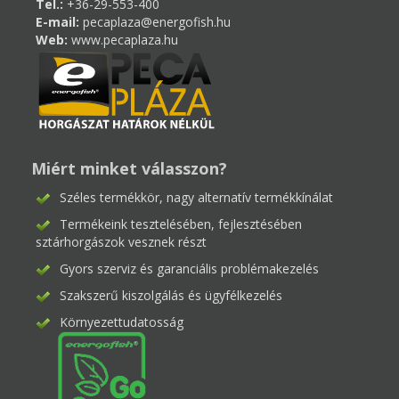
Tel.:
+36-29-553-400
E-mail:
pecaplaza@energofish.hu
Web:
www.pecaplaza.hu
Miért minket válasszon?
Széles termékkör, nagy alternatív termékkínálat
Termékeink tesztelésében, fejlesztésében
sztárhorgászok vesznek részt
Gyors szerviz és garanciális problémakezelés
Szakszerű kiszolgálás és ügyfélkezelés
Környezettudatosság