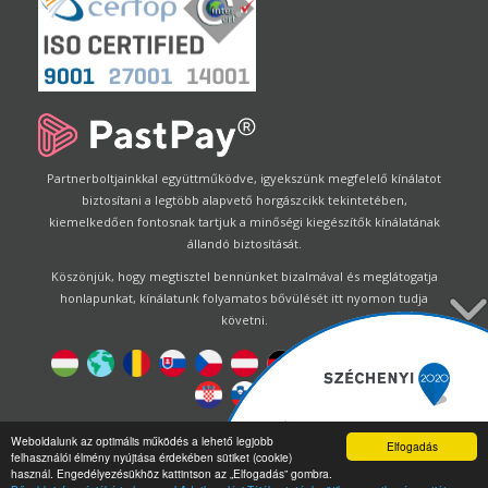
Partnerboltjainkkal együttműködve, igyekszünk megfelelő kínálatot
biztosítani a legtöbb alapvető horgászcikk tekintetében,
kiemelkedően fontosnak tartjuk a minőségi kiegészítők kínálatának
állandó biztosítását.
Köszönjük, hogy megtisztel bennünket bizalmával és meglátogatja
honlapunkat, kínálatunk folyamatos bővülését itt nyomon tudja
követni.
Designed by
Energofish Kft
Weboldalunk az optimális működés a lehető legjobb
Elfogadás
felhasználói élmény nyújtása érdekében sütiket (cookie)
Oldalmotor:
CWB
by
Gloobus Software Developement
|
használ. Engedélyezésükhöz kattintson az „Elfogadás” gombra.
Technikai segítség
|
Webdizájn