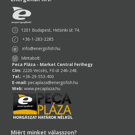
1201 Budapest, Helsinki út 74.
+36-1-283-2285
info@energofish.hu
Mintabolt:
Peca Pláza - Market Central Ferihegy
Cím:
2220 Vecsés, Fő út 246-248.
Tel.:
+36-29-553-400
E-mail:
pecaplaza@energofish.hu
Web:
www.pecaplaza.hu
Miért minket válasszon?