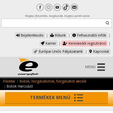
Horgász felszerelés, horgászcikk, horgász portál online
Bejelentkezés
|
Rólunk
|
Felhasználói infók
|
Karrier
|
Kereskedői regisztráció
|
Európai Uniós Pályázataink
|
Kapcsolat
MENÜ
Főoldal
Botok, horgászbotok, horgászbot akciók
Botok Harcsázó
TERMÉKEK MENÜ