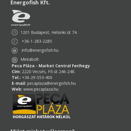
Energofish Kft.
1201 Budapest, Helsinki út 74.
+36-1-283-2285
info@energofish.hu
Mintabolt:
Peca Pláza - Market Central Ferihegy
Cím:
2220 Vecsés, Fő út 246-248.
Tel.:
+36-29-553-400
E-mail:
pecaplaza@energofish.hu
Web:
www.pecaplaza.hu