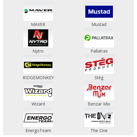
MAVER
Mustad
Nytro
Pallatrax
RIDGEMONKEY
Stég
Wizard
Benzar Mix
EnergoTeam
The One