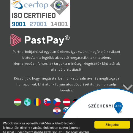
Partnerboltjainkkal együttműködve, igyekszünk megfelelő kínálatot
biztosítani a legtöbb alapvető horgászcikk tekintetében,
kiemelkedően fontosnak tartjuk a minőségi kiegészítők kínálatának
állandó biztosítását.
Köszönjük, hogy megtisztel bennünket bizalmával és meglátogatja
honlapunkat, kínálatunk folyamatos bővülését itt nyomon tudja
követni.
Designed by
Energofish Kft
Weboldalunk az optimális működés a lehető legjobb
Elfogadás
felhasználói élmény nyújtása érdekében sütiket (cookie)
Oldalmotor:
CWB
by
Gloobus Software Developement
|
használ. Engedélyezésükhöz kattintson az „Elfogadás” gombra.