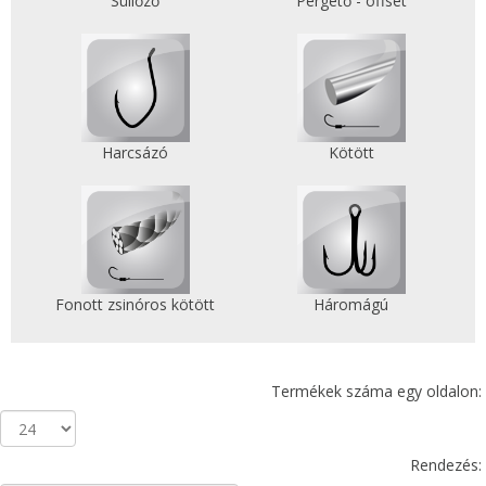
Süllőző
Pergető - offset
Harcsázó
Kötött
Fonott zsinóros kötött
Háromágú
Termékek száma egy oldalon:
Rendezés: