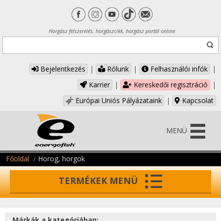
Horgász felszerelés, horgászcikk, horgász portál online
Bejelentkezés
|
Rólunk
|
Felhasználói infók
|
Karrier
|
Kereskedői regisztráció
|
Európai Uniós Pályázataink
|
Kapcsolat
MENÜ
Főoldal
Horog, horgok
TERMÉKEK MENÜ
Márkák a kategóriában: