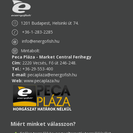
1201 Budapest, Helsinki út 74.
+36-1-283-2285
info@energofish.hu
Mintabolt:
Peca Pláza - Market Central Ferihegy
Cím:
2220 Vecsés, Fő út 246-248.
Tel.:
+36-29-553-400
E-mail:
pecaplaza@energofish.hu
Web:
www.pecaplaza.hu
Miért minket válasszon?