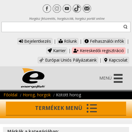
Horgász felszerelés, horgászcikk, horgász portál online
Bejelentkezés
|
Rólunk
|
Felhasználói infók
|
Karrier
|
Kereskedői regisztráció
|
Európai Uniós Pályázataink
|
Kapcsolat
MENÜ
Főoldal
Horog, horgok
Kötött horog
TERMÉKEK MENÜ
Márkák a kategóriában: