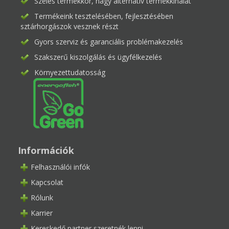
Széles termékkör, nagy alternatív termékkínálat
Termékeink tesztelésében, fejlesztésében
sztárhorgászok vesznek részt
Gyors szerviz és garanciális problémakezelés
Szakszerű kiszolgálás és ügyfélkezelés
Környezettudatosság
Információk
Felhasználói infók
Kapcsolat
Rólunk
Karrier
Kereskedő partner szeretnék lenni