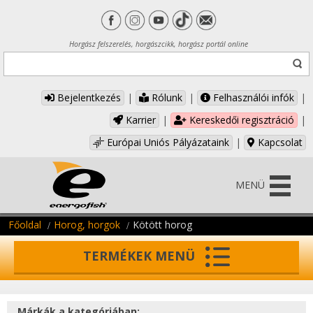
Horgász felszerelés, horgászcikk, horgász portál online
Bejelentkezés
|
Rólunk
|
Felhasználói infók
|
Karrier
|
Kereskedői regisztráció
|
Európai Uniós Pályázataink
|
Kapcsolat
MENÜ
Főoldal
Horog, horgok
Kötött horog
TERMÉKEK MENÜ
Márkák a kategóriában: