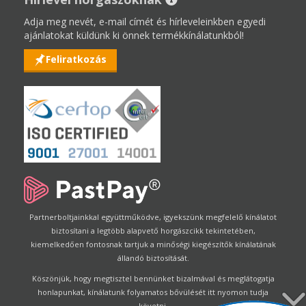
Adja meg nevét, e-mail címét és hírleveleinkben egyedi
ajánlatokat küldünk ki önnek termékkínálatunkból!
Feliratkozás
Partnerboltjainkkal együttműködve, igyekszünk megfelelő kínálatot
biztosítani a legtöbb alapvető horgászcikk tekintetében,
kiemelkedően fontosnak tartjuk a minőségi kiegészítők kínálatának
állandó biztosítását.
Köszönjük, hogy megtisztel bennünket bizalmával és meglátogatja
honlapunkat, kínálatunk folyamatos bővülését itt nyomon tudja
követni.