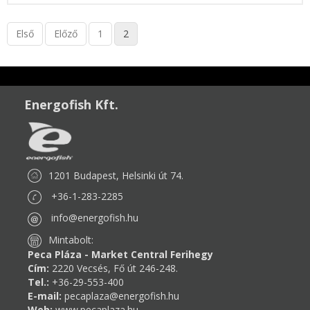
Első
Előző
1
2
Energofish Kft.
1201 Budapest, Helsinki út 74.
+36-1-283-2285
info@energofish.hu
Mintabolt:
Peca Pláza - Market Central Ferihegy
Cím:
2220 Vecsés, Fő út 246-248.
Tel.:
+36-29-553-400
E-mail:
pecaplaza@energofish.hu
Web:
www.pecaplaza.hu