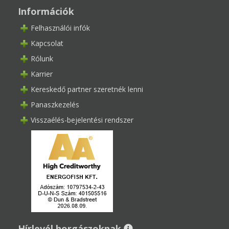
Információk
Felhasználói infók
Kapcsolat
Rólunk
Karrier
Kereskedő partner szeretnék lenni
Panaszkezelés
Visszaélés-bejelentési rendszer
Hírlevél horgászoknak