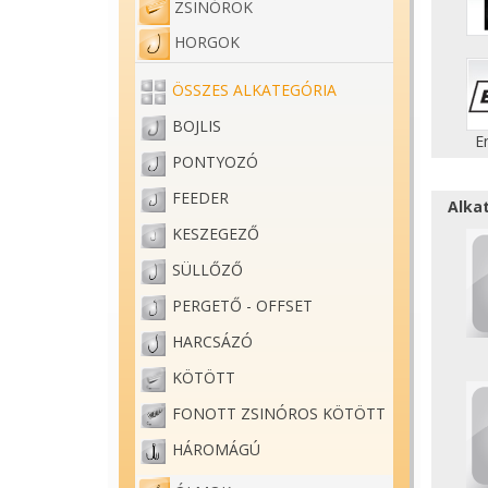
ZSINÓROK
HORGOK
ÖSSZES ALKATEGÓRIA
BOJLIS
E
PONTYOZÓ
FEEDER
Alka
KESZEGEZŐ
SÜLLŐZŐ
PERGETŐ - OFFSET
HARCSÁZÓ
KÖTÖTT
FONOTT ZSINÓROS KÖTÖTT
HÁROMÁGÚ