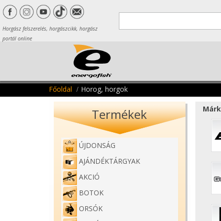
Horgász felszerelés, horgászcikk, horgász
portál online
Főoldal
Horog, horgok
Márk
Termékek
ÚJDONSÁG
AJÁNDÉKTÁRGYAK
AKCIÓ
BOTOK
ORSÓK