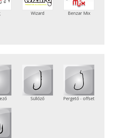
g
Wizard
Benzar Mix
ező
Süllőző
Pergető - offset