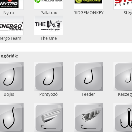
Nytro
Pallatrax
RIDGEMONKEY
Sté
nergoTeam
The One
tegóriák:
Bojlis
Pontyozó
Feeder
Keszeg