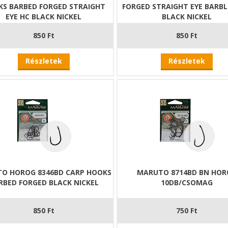
S BARBED FORGED STRAIGHT
FORGED STRAIGHT EYE BARBL
EYE HC BLACK NICKEL
BLACK NICKEL
850 Ft
850 Ft
Részletek
Részletek
O HOROG 8346BD CARP HOOKS
MARUTO 8714BD BN HOR
RBED FORGED BLACK NICKEL
10DB/CSOMAG
850 Ft
750 Ft