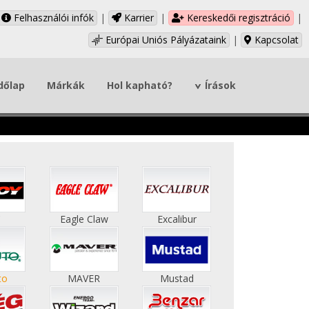
Felhasználói infók
|
Karrier
|
Kereskedői regisztráció
|
Európai Uniós Pályázataink
|
Kapcsolat
dőlap
Márkák
Hol kapható?
Írások
C
Eagle Claw
Excalibur
to
MAVER
Mustad