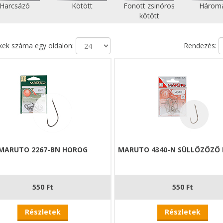
Harcsázó
Kötött
Fonott zsinóros
Három
kötött
ek száma egy oldalon:
Rendezés:
MARUTO 2267-BN HOROG
MARUTO 4340-N SÜLLŐZŐZŐ
550 Ft
550 Ft
Részletek
Részletek