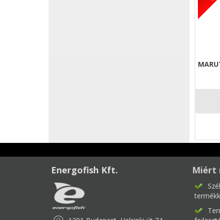
MARUT
Energofish Kft.
Miért 
Szé
termékk
Ter