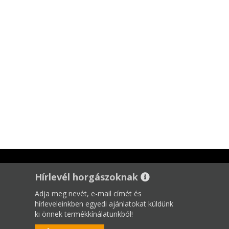
Hírlevél horgászoknak
Adja meg nevét, e-mail címét és
hírleveleinkben egyedi ajánlatokat küldünk
ki önnek termékkínálatunkból!