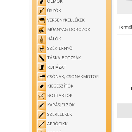
ÓLMOK
ÚSZÓK
VERSENYKELLÉKEK
Termék
MŰANYAG DOBOZOK
HÁLÓK
SZÉK-ERNYŐ
TÁSKA-BOTZSÁK
RUHÁZAT
CSÓNAK, CSÓNAKMOTOR
KIEGÉSZÍTŐK
BOTTARTÓK
KAPÁSJELZŐK
SZERELÉKEK
APRÓCIKK