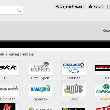
Bejelentkezés
|
Rólunk
|
Kez
ák a kategóriában:
BKK
Carp Expert
Cralusso
DE
Gold Star
Kamasaki
Koós
Maru