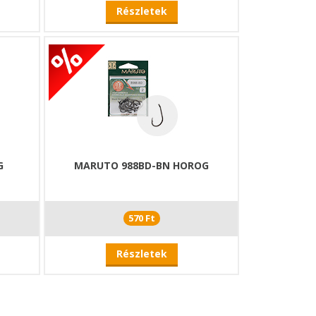
Részletek
G
MARUTO 988BD-BN HOROG
570 Ft
Részletek