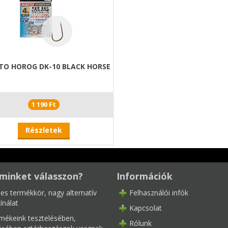
O HOROG DK-10 BLACK HORSE
1 190 Ft
Részletek
minket válasszon?
Információk
les termékkör, nagy alternatív
Felhasználói infók
ínálat
Kapcsolat
mékeink tesztelésében,
Rólunk