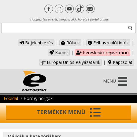
Horgász felszerelés, horgászcikk, horgász portál online
Bejelentkezés
|
Rólunk
|
Felhasználói infók
|
Karrier
|
Kereskedői regisztráció
|
Európai Uniós Pályázataink
|
Kapcsolat
MENÜ
Főoldal
Horog, horgok
TERMÉKEK MENÜ
Márkák a kategóriában: