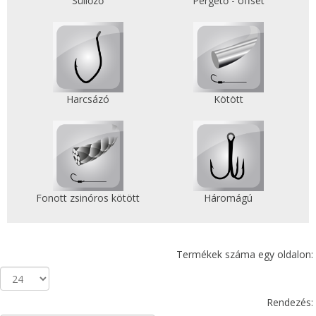
Süllőző
Pergető - offset
Harcsázó
Kötött
Fonott zsinóros kötött
Háromágú
Termékek száma egy oldalon:
Rendezés: