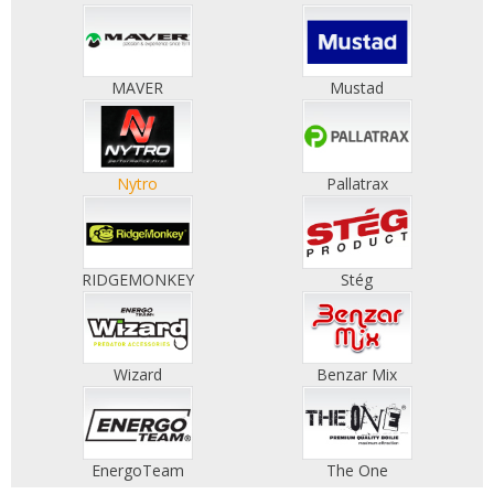
MAVER
Mustad
Nytro
Pallatrax
RIDGEMONKEY
Stég
Wizard
Benzar Mix
EnergoTeam
The One