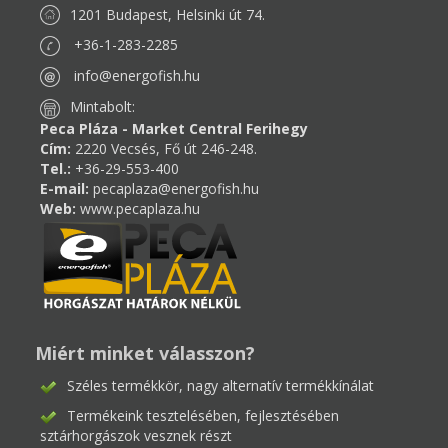
1201 Budapest, Helsinki út 74.
+36-1-283-2285
info@energofish.hu
Mintabolt:
Peca Pláza - Market Central Ferihegy
Cím:
2220 Vecsés, Fő út 246-248.
Tel.:
+36-29-553-400
E-mail:
pecaplaza@energofish.hu
Web:
www.pecaplaza.hu
Miért minket válasszon?
Széles termékkör, nagy alternatív termékkínálat
Termékeink tesztelésében, fejlesztésében
sztárhorgászok vesznek részt