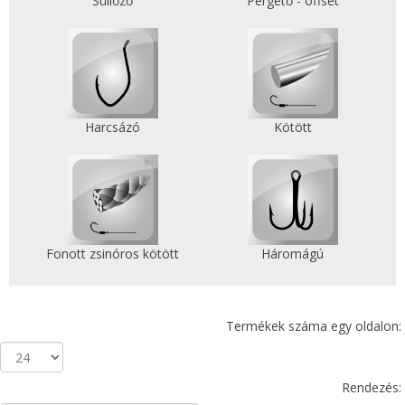
Süllőző
Pergető - offset
Harcsázó
Kötött
Fonott zsinóros kötött
Háromágú
Termékek száma egy oldalon:
Rendezés: