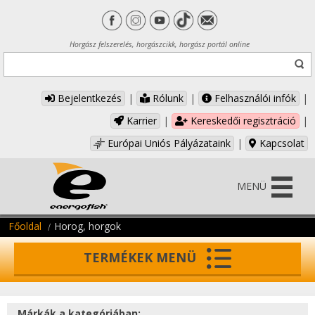
Horgász felszerelés, horgászcikk, horgász portál online
Bejelentkezés
|
Rólunk
|
Felhasználói infók
|
Karrier
|
Kereskedői regisztráció
|
Európai Uniós Pályázataink
|
Kapcsolat
MENÜ
Főoldal
Horog, horgok
TERMÉKEK MENÜ
Márkák a kategóriában: