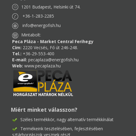
1201 Budapest, Helsinki út 74.
+36-1-283-2285
info@energofish.hu
Mintabolt:
Peca Pláza - Market Central Ferihegy
Cím:
2220 Vecsés, Fő út 246-248.
Tel.:
+36-29-553-400
E-mail:
pecaplaza@energofish.hu
Web:
www.pecaplaza.hu
Miért minket válasszon?
Széles termékkör, nagy alternatív termékkínálat
Termékeink tesztelésében, fejlesztésében
sztárhorgászok vesznek részt