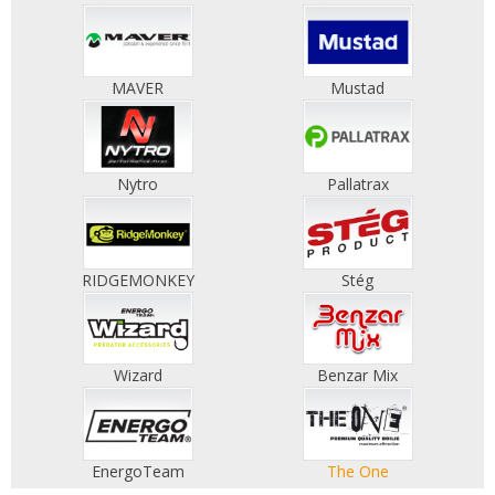
MAVER
Mustad
Nytro
Pallatrax
RIDGEMONKEY
Stég
Wizard
Benzar Mix
EnergoTeam
The One