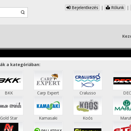
Bejelentkezés
|
Rólunk
|
Kez
ák a kategóriában:
BKK
Carp Expert
Cralusso
DE
Gold Star
Kamasaki
Koós
Maru