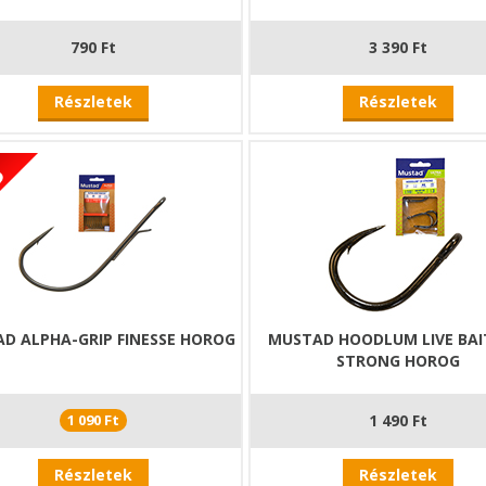
790 Ft
3 390 Ft
Részletek
Részletek
D ALPHA-GRIP FINESSE HOROG
MUSTAD HOODLUM LIVE BAIT
STRONG HOROG
1 090 Ft
1 490 Ft
Részletek
Részletek