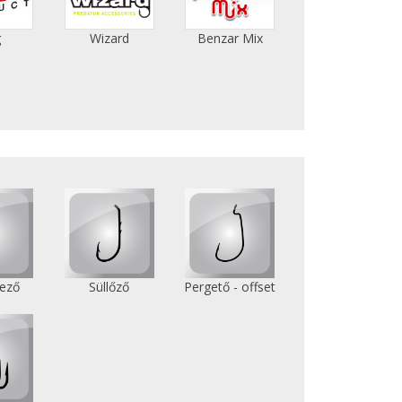
g
Wizard
Benzar Mix
ező
Süllőző
Pergető - offset