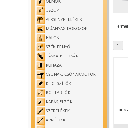
ÓLMOK
ÚSZÓK
VERSENYKELLÉKEK
Termék
MŰANYAG DOBOZOK
HÁLÓK
1
SZÉK-ERNYŐ
TÁSKA-BOTZSÁK
RUHÁZAT
CSÓNAK, CSÓNAKMOTOR
KIEGÉSZÍTŐK
BOTTARTÓK
KAPÁSJELZŐK
BEN
SZERELÉKEK
APRÓCIKK