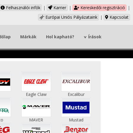
Felhasználói infók
|
Karrier
|
Kereskedői regisztráció
|
Európai Uniós Pályázataink
|
Kapcsolat
dőlap
Márkák
Hol kapható?
Írások
C
Eagle Claw
Excalibur
to
MAVER
Mustad