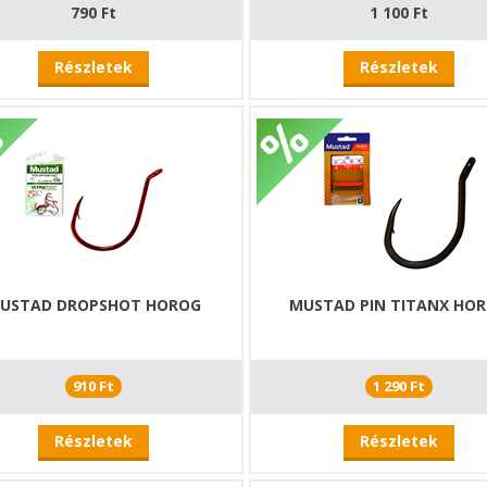
790 Ft
1 100 Ft
Részletek
Részletek
USTAD DROPSHOT HOROG
MUSTAD PIN TITANX HO
910 Ft
1 290 Ft
Részletek
Részletek