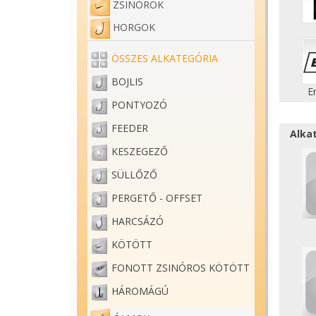
ZSINÓROK
HORGOK
ÖSSZES ALKATEGÓRIA
BOJLIS
E
PONTYOZÓ
FEEDER
Alka
KESZEGEZŐ
SÜLLŐZŐ
PERGETŐ - OFFSET
HARCSÁZÓ
KÖTÖTT
FONOTT ZSINÓROS KÖTÖTT
HÁROMÁGÚ