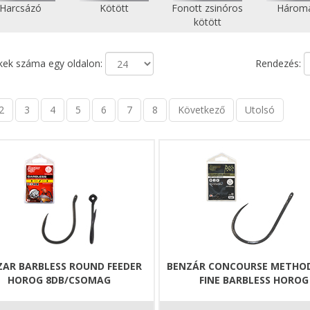
Harcsázó
Kötött
Fonott zsinóros
Három
kötött
ek száma egy oldalon:
Rendezés:
2
3
4
5
6
7
8
Következő
Utolsó
ZAR BARBLESS ROUND FEEDER
BENZÁR CONCOURSE METHO
HOROG 8DB/CSOMAG
FINE BARBLESS HOROG