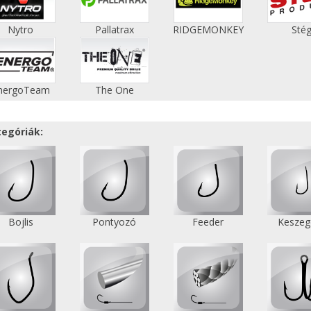
Nytro
Pallatrax
RIDGEMONKEY
Sté
nergoTeam
The One
tegóriák:
Bojlis
Pontyozó
Feeder
Keszeg