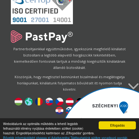
Partnerboltjainkkal együttműködve, igyekszünk megfelelő kínálatot
biztosítani a legtöbb alapvető horgászcikk tekintetében,
kiemelkedően fontosnak tartjuk a minőségi kiegészítők kínálatának
állandó biztosítását.
Köszönjük, hogy megtisztel bennünket bizalmával és meglátogatja
honlapunkat, kínálatunk folyamatos bővülését itt nyomon tudja
követni.
Designed by
Energofish Kft
Weboldalunk az optimális működés a lehető legjobb
Elfogadás
felhasználói élmény nyújtása érdekében sütiket (cookie)
Oldalmotor:
CWB
by
Gloobus Software Developement
|
használ. Engedélyezésükhöz kattintson az „Elfogadás” gombra.
Technikai segítség
|
Webdizájn
Bővebb információkért olvassa el Adatkezelési Tájékoztatónk sütikre vonatkozó pontját.