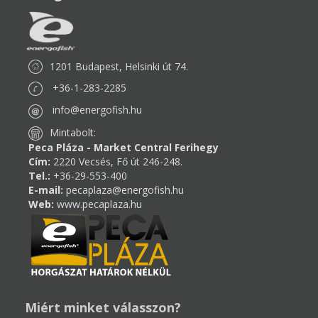
1201 Budapest, Helsinki út 74.
+36-1-283-2285
info@energofish.hu
Mintabolt:
Peca Pláza - Market Central Ferihegy
Cím:
2220 Vecsés, Fő út 246-248.
Tel.:
+36-29-553-400
E-mail:
pecaplaza@energofish.hu
Web:
www.pecaplaza.hu
Miért minket válasszon?