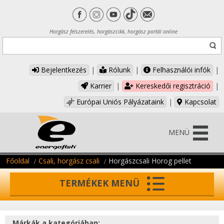
Horgász felszerelés, horgászcikk, horgász portál online
Bejelentkezés
|
Rólunk
|
Felhasználói infók
|
Karrier
|
Kereskedői regisztráció
|
Európai Uniós Pályázataink
|
Kapcsolat
MENÜ
Főoldal
Csali, horgász csali
Horgászcsali Horog pellet
TERMÉKEK MENÜ
Márkák a kategóriában: