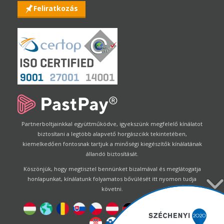
Feliratkozás
Partnerboltjainkkal együttműködve, igyekszünk megfelelő kínálatot
biztosítani a legtöbb alapvető horgászcikk tekintetében,
kiemelkedően fontosnak tartjuk a minőségi kiegészítők kínálatának
állandó biztosítását.
Köszönjük, hogy megtisztel bennünket bizalmával és meglátogatja
honlapunkat, kínálatunk folyamatos bővülését itt nyomon tudja
követni.