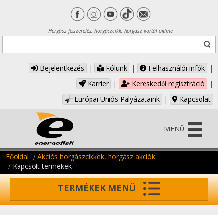
Horgász felszerelés, horgászcikk, horgász portál online
Bejelentkezés
|
Rólunk
|
Felhasználói infók
|
Karrier
|
Kereskedői regisztráció
|
Európai Uniós Pályázataink
|
Kapcsolat
MENÜ
Főoldal
Akciós horgászcikkek, horgász akciók
Kapcsolt termékek
TERMÉKEK MENÜ