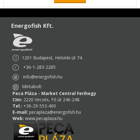
Energofish Kft.
1201 Budapest, Helsinki út 74.
+36-1-283-2285
info@energofish.hu
Mintabolt:
Peca Pláza - Market Central Ferihegy
Cím:
2220 Vecsés, Fő út 246-248.
Tel.:
+36-29-553-400
E-mail:
pecaplaza@energofish.hu
Web:
www.pecaplaza.hu