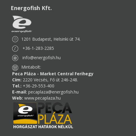
Energofish Kft.
1201 Budapest, Helsinki út 74.
+36-1-283-2285
info@energofish.hu
Mintabolt:
Peca Pláza - Market Central Ferihegy
Cím:
2220 Vecsés, Fő út 246-248.
Tel.:
+36-29-553-400
E-mail:
pecaplaza@energofish.hu
Web:
www.pecaplaza.hu