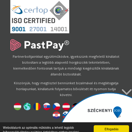
Partnerboltjainkkal együttműködve, igyekszünk megfelelő kínálatot
biztosítani a legtöbb alapvető horgászcikk tekintetében,
kiemelkedően fontosnak tartjuk a minőségi kiegészítők kínálatának
állandó biztosítását.
Köszönjük, hogy megtisztel bennünket bizalmával és meglátogatja
honlapunkat, kínálatunk folyamatos bővülését itt nyomon tudja
követni.
Designed by
Energofish Kft
Weboldalunk az optimális működés a lehető legjobb
Elfogadás
felhasználói élmény nyújtása érdekében sütiket (cookie)