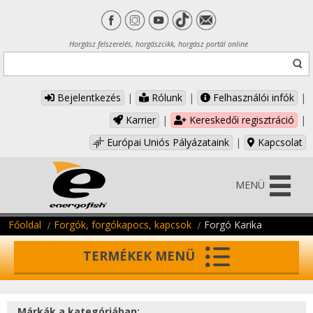
Horgász felszerelés, horgászcikk, horgász portál online
Bejelentkezés
|
Rólunk
|
Felhasználói infók
|
Karrier
|
Kereskedői regisztráció
|
Európai Uniós Pályázataink
|
Kapcsolat
MENÜ
Főoldal
Forgók, forgókapocs, kapcsok
Forgó Karika
TERMÉKEK MENÜ
Márkák a kategóriában: