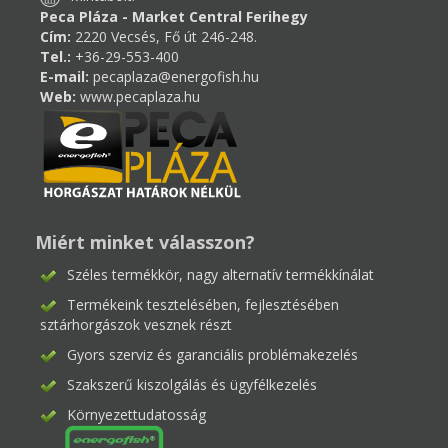
Peca Pláza - Market Central Ferihegy
Cím:
2220 Vecsés, Fő út 246-248.
Tel.:
+36-29-553-400
E-mail:
pecaplaza@energofish.hu
Web:
www.pecaplaza.hu
Miért minket válasszon?
Széles termékkör, nagy alternatív termékkínálat
Termékeink tesztelésében, fejlesztésében
sztárhorgászok vesznek részt
Gyors szerviz és garanciális problémakezelés
Szakszerű kiszolgálás és ügyfélkezelés
Környezettudatosság