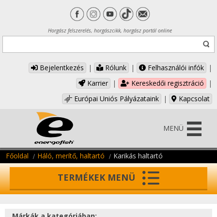
Horgász felszerelés, horgászcikk, horgász portál online
Bejelentkezés
|
Rólunk
|
Felhasználói infók
|
Karrier
|
Kereskedői regisztráció
|
Európai Uniós Pályázataink
|
Kapcsolat
MENÜ
Főoldal
Háló, merítő, haltartó
Karikás haltartó
TERMÉKEK MENÜ
Márkák a kategóriában: