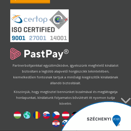
Partnerboltjainkkal együttműködve, igyekszünk megfelelő kínálatot
biztosítani a legtöbb alapvető horgászcikk tekintetében,
kiemelkedően fontosnak tartjuk a minőségi kiegészítők kínálatának
állandó biztosítását.
Köszönjük, hogy megtisztel bennünket bizalmával és meglátogatja
honlapunkat, kínálatunk folyamatos bővülését itt nyomon tudja
követni.