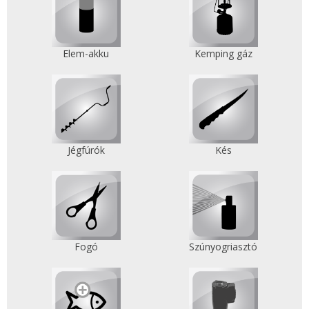
Elem-akku
Kemping gáz
Jégfúrók
Kés
Fogó
Szúnyogriasztó