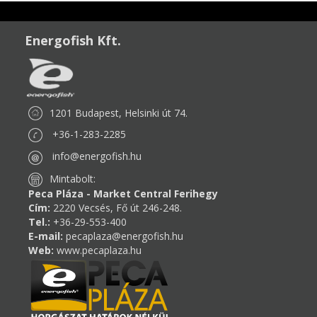
Energofish Kft.
1201 Budapest, Helsinki út 74.
+36-1-283-2285
info@energofish.hu
Mintabolt:
Peca Pláza - Market Central Ferihegy
Cím:
2220 Vecsés, Fő út 246-248.
Tel.:
+36-29-553-400
E-mail:
pecaplaza@energofish.hu
Web:
www.pecaplaza.hu