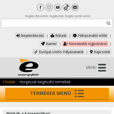
Horgász felszerelés, horgászcikk, horgász portál online
Bejelentkezés
|
Rólunk
|
Felhasználói infók
|
Karrier
|
Kereskedői regisztráció
|
Európai Uniós Pályázataink
|
Kapcsolat
MENÜ
Főoldal
Horgászat kiegészítő termékek
TERMÉKEK MENÜ
Márkák a kategóriában: