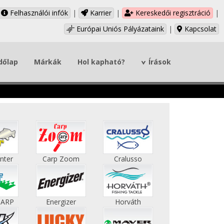
Felhasználói infók
|
Karrier
|
Kereskedői regisztráció
|
Európai Uniós Pályázataink
|
Kapcsolat
dőlap
Márkák
Hol kapható?
Írások
nter
Carp Zoom
Cralusso
HARP
Energizer
Horváth