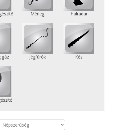
gészítő
Mérleg
Halradar
 gáz
Jégfúrók
Kés
gészítő