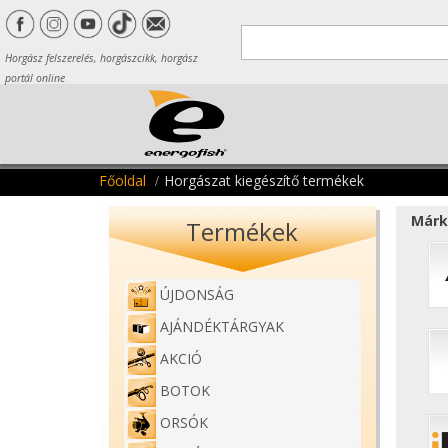
Horgász felszerelés, horgászcikk, horgász
portál online
Főoldal
Horgászat kiegészítő termékek
Márk
Termékek
ÚJDONSÁG
AJÁNDÉKTÁRGYAK
AKCIÓ
BOTOK
ORSÓK