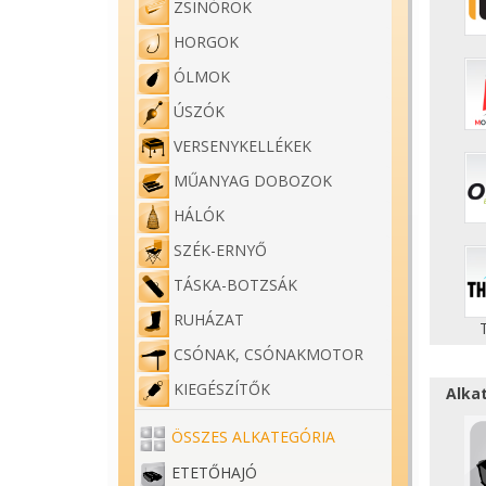
ZSINÓROK
HORGOK
ÓLMOK
ÚSZÓK
VERSENYKELLÉKEK
MŰANYAG DOBOZOK
HÁLÓK
SZÉK-ERNYŐ
TÁSKA-BOTZSÁK
RUHÁZAT
CSÓNAK, CSÓNAKMOTOR
KIEGÉSZÍTŐK
Alka
ÖSSZES ALKATEGÓRIA
ETETŐHAJÓ