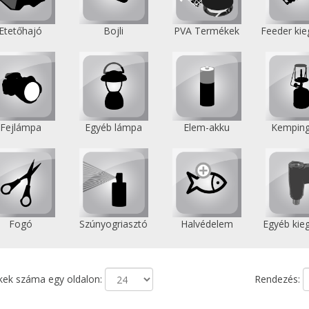
Etetőhajó
Bojli
PVA Termékek
Feeder kie
Fejlámpa
Egyéb lámpa
Elem-akku
Kemping
Fogó
Szúnyogriasztó
Halvédelem
Egyéb kie
ek száma egy oldalon:
Rendezés: