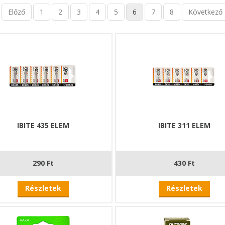
Előző
1
2
3
4
5
6
7
8
Következő
IBITE 435 ELEM
IBITE 311 ELEM
290 Ft
430 Ft
Részletek
Részletek