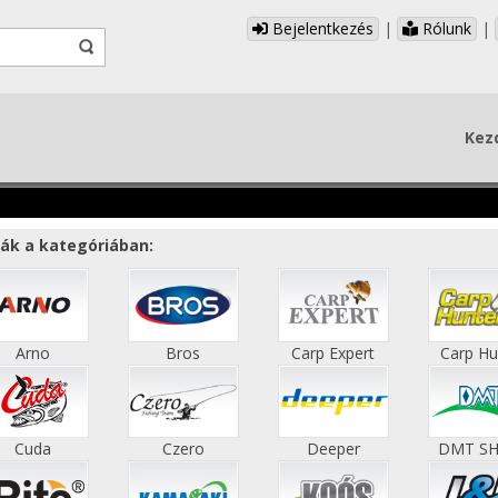
Bejelentkezés
|
Rólunk
|
Kez
ák a kategóriában:
Arno
Bros
Carp Expert
Carp Hu
Cuda
Czero
Deeper
DMT S