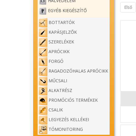
HALVÉDELEM
Első
EGYÉB KIEGÉSZÍTŐ
BOTTARTÓK
KAPÁSJELZŐK
SZERELÉKEK
APRÓCIKK
FORGÓ
RAGADOZÓHALAS APRÓCIKK
MŰCSALI
ALKATRÉSZ
PROMÓCIÓS TERMÉKEK
CSALIK
LEGYEZÉS KELLÉKEI
TÓMONITORING