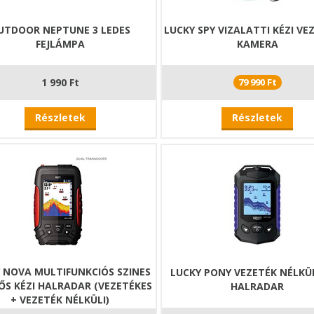
UTDOOR NEPTUNE 3 LEDES
LUCKY SPY VIZALATTI KÉZI VE
FEJLÁMPA
KAMERA
1 990 Ft
79 990 Ft
Részletek
Részletek
 NOVA MULTIFUNKCIÓS SZINES
LUCKY PONY VEZETÉK NÉLKÜL
ZŐS KÉZI HALRADAR (VEZETÉKES
HALRADAR
+ VEZETÉK NÉLKÜLI)