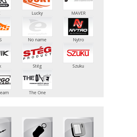
K
Lucky
MAVER
S
No name
Nytro
k
Stég
Szuku
Team
The One