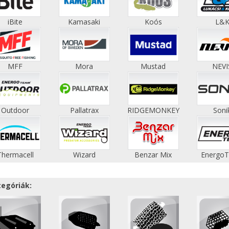
iBite
Kamasaki
Koós
L&
MFF
Mora
Mustad
NEVI
Outdoor
Pallatrax
RIDGEMONKEY
Soni
Thermacell
Wizard
Benzar Mix
Energo
tegóriák: