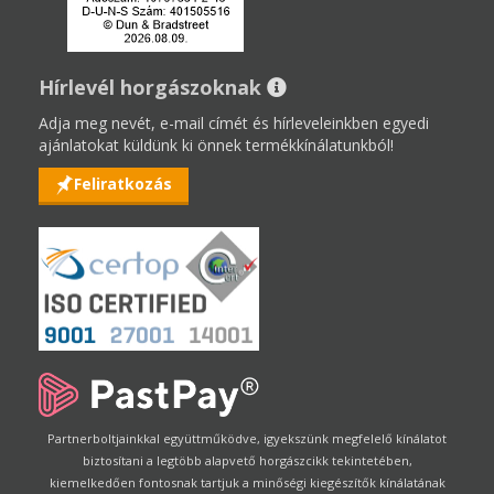
Hírlevél horgászoknak
Adja meg nevét, e-mail címét és hírleveleinkben egyedi
ajánlatokat küldünk ki önnek termékkínálatunkból!
Feliratkozás
Partnerboltjainkkal együttműködve, igyekszünk megfelelő kínálatot
biztosítani a legtöbb alapvető horgászcikk tekintetében,
kiemelkedően fontosnak tartjuk a minőségi kiegészítők kínálatának