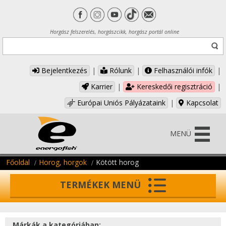
Horgász felszerelés, horgászcikk, horgász portál online
Bejelentkezés
|
Rólunk
|
Felhasználói infók
|
Karrier
|
Kereskedői regisztráció
|
Európai Uniós Pályázataink
|
Kapcsolat
MENÜ
Főoldal
Horog, horgok
Kötött horog
TERMÉKEK MENÜ
Márkák a kategóriában: