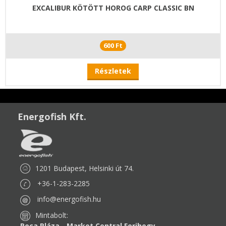
EXCALIBUR KÖTÖTT HOROG CARP CLASSIC BN
600 Ft
Részletek
Energofish Kft.
1201 Budapest, Helsinki út 74.
+36-1-283-2285
info@energofish.hu
Mintabolt:
Peca Pláza - Market Central Ferihegy