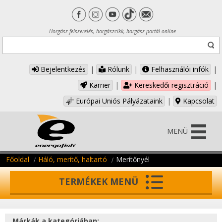
Horgász felszerelés, horgászcikk, horgász portál online
Bejelentkezés
|
Rólunk
|
Felhasználói infók
|
Karrier
|
Kereskedői regisztráció
|
Európai Uniós Pályázataink
|
Kapcsolat
MENÜ
Főoldal
Háló, merítő, haltartó
Merítőnyél
TERMÉKEK MENÜ
Márkák a kategóriában: