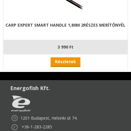
CARP EXPERT SMART HANDLE 1,80M 2RÉSZES MERÍTŐNYÉL
3 990 Ft
Részletek
Energofish Kft.
1201 Budapest, Helsinki út 74.
+36-1-283-2285