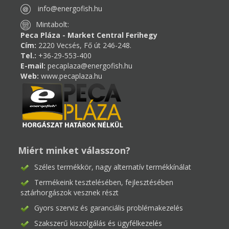
info@energofish.hu
Mintabolt:
Peca Pláza - Market Central Ferihegy
Cím:
2220 Vecsés, Fő út 246-248.
Tel.:
+36-29-553-400
E-mail:
pecaplaza@energofish.hu
Web:
www.pecaplaza.hu
Miért minket válasszon?
Széles termékkör, nagy alternatív termékkínálat
Termékeink tesztelésében, fejlesztésében
sztárhorgászok vesznek részt
Gyors szerviz és garanciális problémakezelés
Szakszerű kiszolgálás és ügyfélkezelés