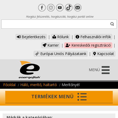
Horgász felszerelés, horgászcikk, horgász portál online
Bejelentkezés
|
Rólunk
|
Felhasználói infók
|
Karrier
|
Kereskedői regisztráció
|
Európai Uniós Pályázataink
|
Kapcsolat
MENÜ
Főoldal
Háló, merítő, haltartó
Merítőnyél
TERMÉKEK MENÜ
Márkák a kategóriában: