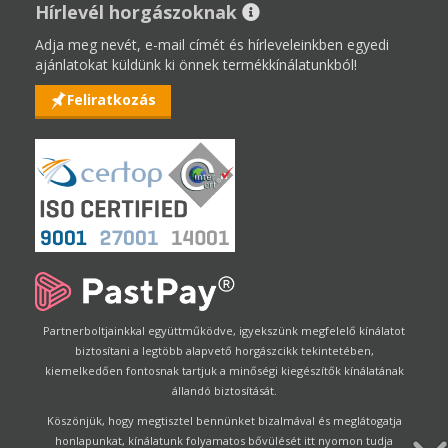
Hírlevél horgászoknak
Adja meg nevét, e-mail címét és hírleveleinkben egyedi
ajánlatokat küldünk ki önnek termékkínálatunkból!
Feliratkozás
Partnerboltjainkkal együttműködve, igyekszünk megfelelő kínálatot
biztosítani a legtöbb alapvető horgászcikk tekintetében,
kiemelkedően fontosnak tartjuk a minőségi kiegészítők kínálatának
állandó biztosítását.
Köszönjük, hogy megtisztel bennünket bizalmával és meglátogatja
honlapunkat, kínálatunk folyamatos bővülését itt nyomon tudja