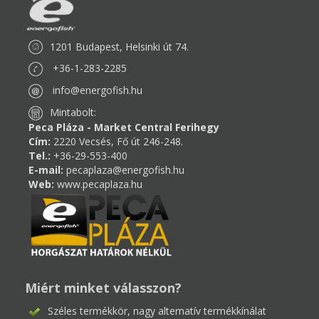
1201 Budapest, Helsinki út 74.
+36-1-283-2285
info@energofish.hu
Mintabolt:
Peca Pláza - Market Central Ferihegy
Cím:
2220 Vecsés, Fő út 246-248.
Tel.:
+36-29-553-400
E-mail:
pecaplaza@energofish.hu
Web:
www.pecaplaza.hu
Miért minket válasszon?
Széles termékkör, nagy alternatív termékkínálat