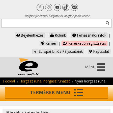
Horgász felszerelés, horgászcikk, horgász portál online
Bejelentkezés
|
Rólunk
|
Felhasználói infók
|
Karrier
|
Kereskedői regisztráció
|
Európai Uniós Pályázataink
|
Kapcsolat
MENÜ
Főoldal
Horgász ruha, horgász ruházat
Nyári horgász ruha
TERMÉKEK MENÜ
Márkák a kategóriában: