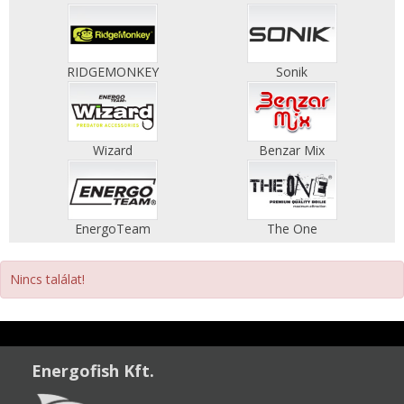
RIDGEMONKEY
Sonik
Wizard
Benzar Mix
EnergoTeam
The One
Nincs találat!
Energofish Kft.