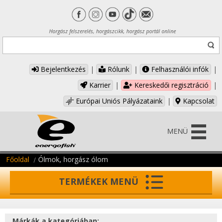
Horgász felszerelés, horgászcikk, horgász portál online
Bejelentkezés
|
Rólunk
|
Felhasználói infók
|
Karrier
|
Kereskedői regisztráció
|
Európai Uniós Pályázataink
|
Kapcsolat
MENÜ
Főoldal
Ólmok, horgász ólom
TERMÉKEK MENÜ
Márkák a kategóriában: