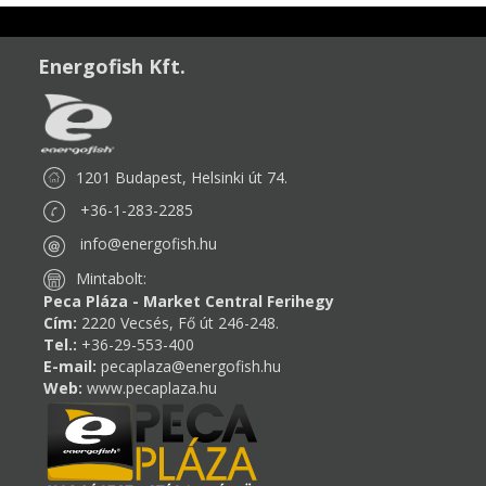
Energofish Kft.
1201 Budapest, Helsinki út 74.
+36-1-283-2285
info@energofish.hu
Mintabolt:
Peca Pláza - Market Central Ferihegy
Cím:
2220 Vecsés, Fő út 246-248.
Tel.:
+36-29-553-400
E-mail:
pecaplaza@energofish.hu
Web:
www.pecaplaza.hu