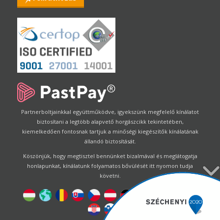
Partnerboltjainkkal együttműködve, igyekszünk megfelelő kínálatot
biztosítani a legtöbb alapvető horgászcikk tekintetében,
kiemelkedően fontosnak tartjuk a minőségi kiegészítők kínálatának
állandó biztosítását.
Köszönjük, hogy megtisztel bennünket bizalmával és meglátogatja
honlapunkat, kínálatunk folyamatos bővülését itt nyomon tudja
követni.