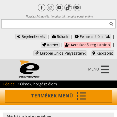
Horgász felszerelés, horgászcikk, horgász portál online
Bejelentkezés
|
Rólunk
|
Felhasználói infók
|
Karrier
|
Kereskedői regisztráció
|
Európai Uniós Pályázataink
|
Kapcsolat
MENÜ
Főoldal
Ólmok, horgász ólom
TERMÉKEK MENÜ
Márkák a kategóriában: