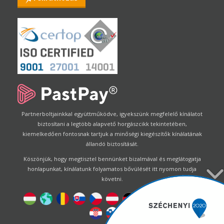
Partnerboltjainkkal együttműködve, igyekszünk megfelelő kínálatot
biztosítani a legtöbb alapvető horgászcikk tekintetében,
kiemelkedően fontosnak tartjuk a minőségi kiegészítők kínálatának
állandó biztosítását.
Köszönjük, hogy megtisztel bennünket bizalmával és meglátogatja
honlapunkat, kínálatunk folyamatos bővülését itt nyomon tudja
követni.