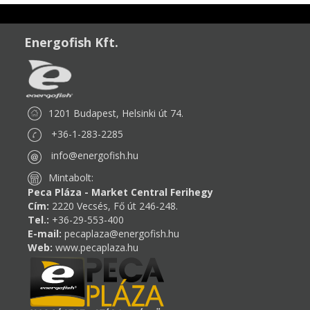
Energofish Kft.
1201 Budapest, Helsinki út 74.
+36-1-283-2285
info@energofish.hu
Mintabolt:
Peca Pláza - Market Central Ferihegy
Cím:
2220 Vecsés, Fő út 246-248.
Tel.:
+36-29-553-400
E-mail:
pecaplaza@energofish.hu
Web:
www.pecaplaza.hu