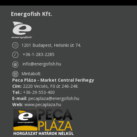
Energofish Kft.
1201 Budapest, Helsinki út 74.
+36-1-283-2285
info@energofish.hu
Mintabolt:
Peca Pláza - Market Central Ferihegy
Cím:
2220 Vecsés, Fő út 246-248.
Tel.:
+36-29-553-400
E-mail:
pecaplaza@energofish.hu
Web:
www.pecaplaza.hu