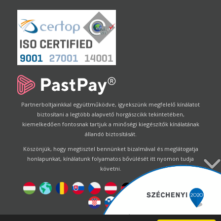
Partnerboltjainkkal együttműködve, igyekszünk megfelelő kínálatot
biztosítani a legtöbb alapvető horgászcikk tekintetében,
kiemelkedően fontosnak tartjuk a minőségi kiegészítők kínálatának
állandó biztosítását.
Köszönjük, hogy megtisztel bennünket bizalmával és meglátogatja
honlapunkat, kínálatunk folyamatos bővülését itt nyomon tudja
követni.
Designed by
Energofish Kft