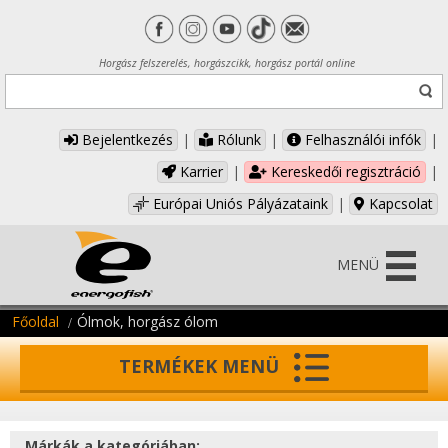
Horgász felszerelés, horgászcikk, horgász portál online
Bejelentkezés
|
Rólunk
|
Felhasználói infók
|
Karrier
|
Kereskedői regisztráció
|
Európai Uniós Pályázataink
|
Kapcsolat
MENÜ
Főoldal
Ólmok, horgász ólom
TERMÉKEK MENÜ
Márkák a kategóriában: