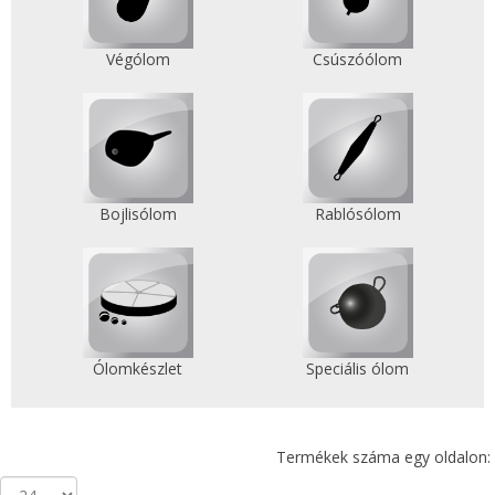
Végólom
Csúszóólom
Bojlisólom
Rablósólom
Ólomkészlet
Speciális ólom
Termékek száma egy oldalon: