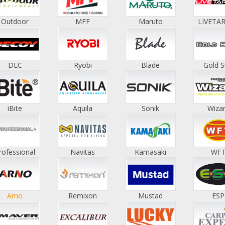
Outdoor
MFF
Maruto
LIVETA
DEC
Ryobi
Blade
Gold S
iBite
Aquila
Sonik
Wiza
rofessional
Navitas
Kamasaki
WF
Arno
Remixon
Mustad
ESP