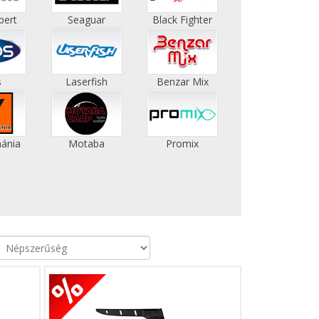
pert
Seaguar
Black Fighter
s
Laserfish
Benzar Mix
ánia
Motaba
Promix