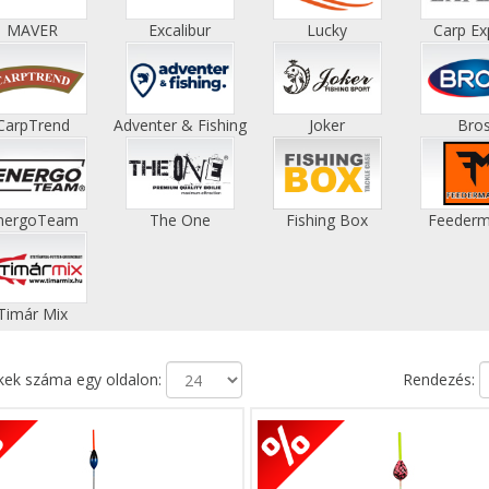
MAVER
Excalibur
Lucky
Carp Ex
CarpTrend
Adventer & Fishing
Joker
Bro
nergoTeam
The One
Fishing Box
Feederm
Timár Mix
ek száma egy oldalon:
Rendezés: