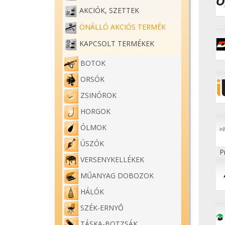
AKCIÓK, SZETTEK
ÖNÁLLÓ AKCIÓS TERMÉK
KAPCSOLT TERMÉKEK
BOTOK
ORSÓK
ZSINÓROK
HORGOK
ÓLMOK
ÚSZÓK
P
VERSENYKELLÉKEK
MŰANYAG DOBOZOK
HÁLÓK
SZÉK-ERNYŐ
TÁSKA-BOTZSÁK