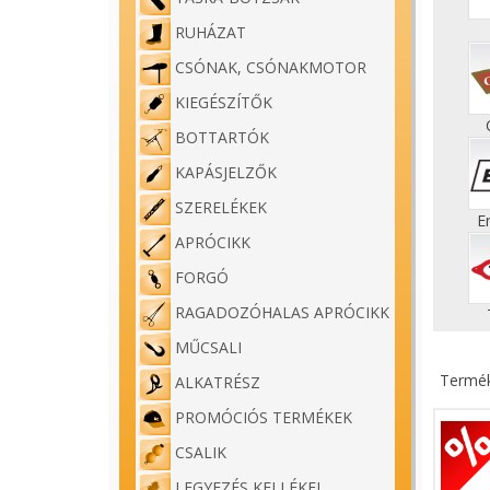
RUHÁZAT
CSÓNAK, CSÓNAKMOTOR
KIEGÉSZÍTŐK
BOTTARTÓK
KAPÁSJELZŐK
SZERELÉKEK
E
APRÓCIKK
FORGÓ
RAGADOZÓHALAS APRÓCIKK
MŰCSALI
Termék
ALKATRÉSZ
PROMÓCIÓS TERMÉKEK
CSALIK
LEGYEZÉS KELLÉKEI