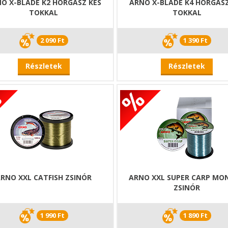
O X-BLADE K2 HORGÁSZ KÉS
ARNO X-BLADE K4 HORGÁSZ
TOKKAL
TOKKAL
2 090 Ft
1 390 Ft
Részletek
Részletek
RNO XXL CATFISH ZSINÓR
ARNO XXL SUPER CARP MON
ZSINÓR
1 990 Ft
1 890 Ft