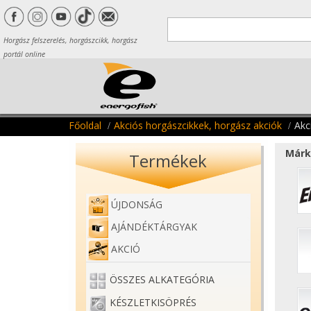
Horgász felszerelés, horgászcikk, horgász
portál online
Főoldal
Akciós horgászcikkek, horgász akciók
Akc
Márk
Termékek
ÚJDONSÁG
AJÁNDÉKTÁRGYAK
AKCIÓ
ÖSSZES ALKATEGÓRIA
KÉSZLETKISÖPRÉS