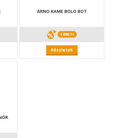
R
ARNO KAME BOLO BOT
4 890 Ft
Részletek
INÓR