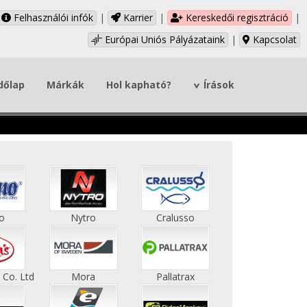
Felhasználói infók
|
Karrier
|
Kereskedői regisztráció
|
Európai Uniós Pályázataink
|
Kapcsolat
dőlap
Márkák
Hol kapható?
Írások
o
Nytro
Cralusso
 Co. Ltd
Mora
Pallatrax