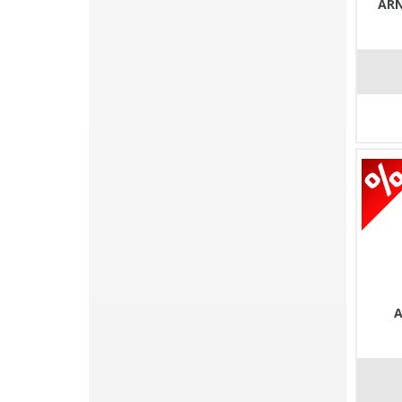
ARN
A