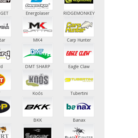
RGET
Energolaser
RIDGEMONKEY
tar
MK4
Carp Hunter
rd
DMT SHARP
Eagle Claw
T
Koós
Tubertini
BKK
Banax