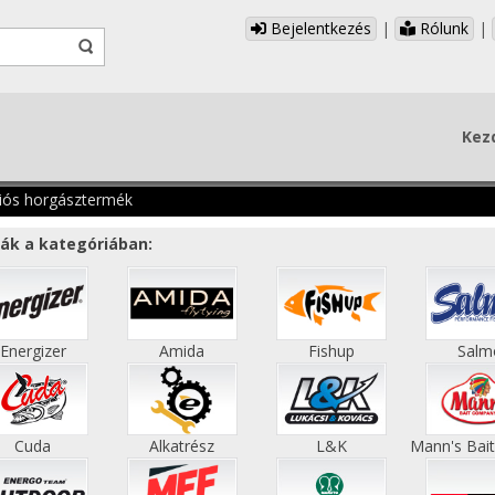
Bejelentkezés
|
Rólunk
|
Kez
iós horgásztermék
ák a kategóriában:
Energizer
Amida
Fishup
Salm
Cuda
Alkatrész
L&K
Mann's Bait