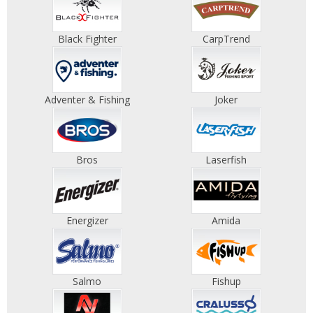
Black Fighter
CarpTrend
Adventer & Fishing
Joker
Bros
Laserfish
Energizer
Amida
Salmo
Fishup