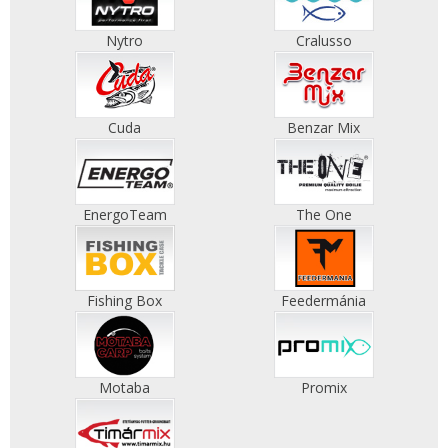
Nytro
Cralusso
Cuda
Benzar Mix
EnergoTeam
The One
Fishing Box
Feedermánia
Motaba
Promix