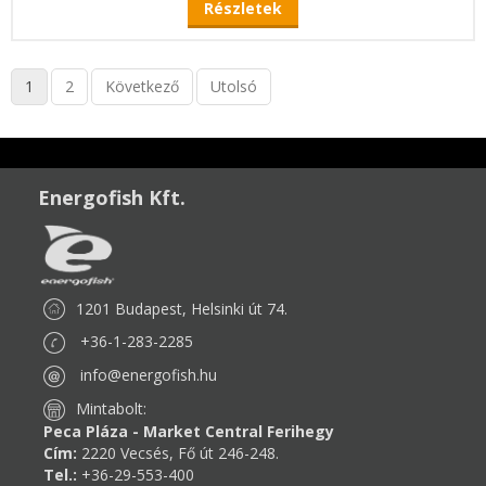
Részletek
1
2
Következő
Utolsó
Energofish Kft.
1201 Budapest, Helsinki út 74.
+36-1-283-2285
info@energofish.hu
Mintabolt:
Peca Pláza - Market Central Ferihegy
Cím:
2220 Vecsés, Fő út 246-248.
Tel.:
+36-29-553-400