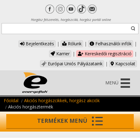
Horgász felszerelés, horgászcikk, horgász portál online
Bejelentkezés
|
Rólunk
|
Felhasználói infók
|
Karrier
|
Kereskedői regisztráció
|
Európai Uniós Pályázataink
|
Kapcsolat
MENÜ
Főoldal
Akciós horgászcikkek, horgász akciók
Akciós horgásztermék
TERMÉKEK MENÜ