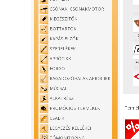
CSÓNAK, CSÓNAKMOTOR
KIEGÉSZÍTŐK
BOTTARTÓK
KAPÁSJELZŐK
SZERELÉKEK
APRÓCIKK
E
FORGÓ
RAGADOZÓHALAS APRÓCIKK
MŰCSALI
ALKATRÉSZ
Termék
PROMÓCIÓS TERMÉKEK
CSALIK
LEGYEZÉS KELLÉKEI
TÓMONITORING