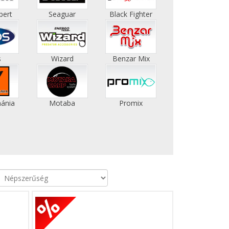
pert
Seaguar
Black Fighter
s
Wizard
Benzar Mix
ánia
Motaba
Promix