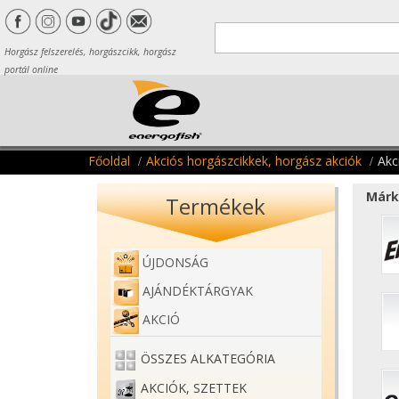
Horgász felszerelés, horgászcikk, horgász
portál online
Főoldal
Akciós horgászcikkek, horgász akciók
Akc
Márk
Termékek
ÚJDONSÁG
AJÁNDÉKTÁRGYAK
AKCIÓ
ÖSSZES ALKATEGÓRIA
AKCIÓK, SZETTEK