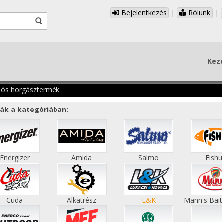
Bejelentkezés
|
Rólunk
|
Kez
iós horgásztermék
ák a kategóriában:
Energizer
Amida
Salmo
Fish
Cuda
Alkatrész
L&K
Mann's Bait