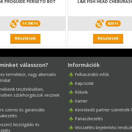
K PROGUIDE PERGETŐ BOT
L&K FISH HEAD CHEBURAS
14 790 Ft
830 Ft
Részletek
Részletek
minket válasszon?
Információk
les termékkör, nagy alternatív
Felhasználói infók
ínálat
Kapcsolat
mékeink tesztelésében,
Rólunk
tésében sztárhorgászok vesznek
Karrier
s szerviz és garanciális
Kereskedő partner szeretnék l
akezelés
Panaszkezelés
kszerű kiszolgálás és
Visszaélés-bejelentési rendsz
ezelés