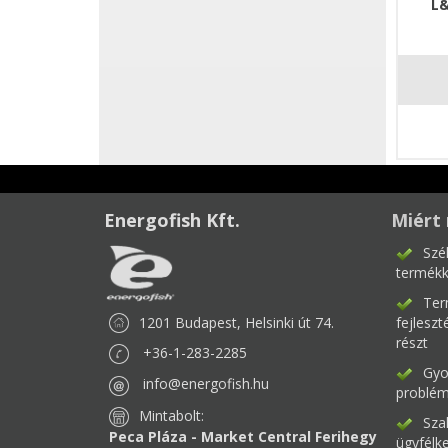
L&
Energofish Kft.
Miért 
Szé
termékk
Ter
1201 Budapest, Helsinki út 74.
fejlesz
részt
+36-1-283-2285
Gyor
info@energofish.hu
problém
Mintabolt:
Sza
Peca Pláza - Market Central Ferihegy
ügyfélk