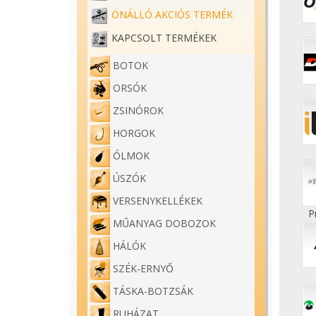
ÖNÁLLÓ AKCIÓS TERMÉK
KAPCSOLT TERMÉKEK
BOTOK
ORSÓK
ZSINÓROK
HORGOK
ÓLMOK
ÚSZÓK
VERSENYKELLÉKEK
P
MŰANYAG DOBOZOK
HÁLÓK
SZÉK-ERNYŐ
TÁSKA-BOTZSÁK
RUHÁZAT