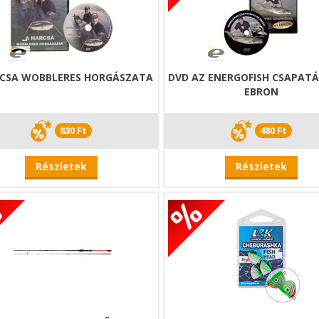
RCSA WOBBLERES HORGÁSZATA
DVD AZ ENERGOFISH CSAPATÁ
EBRON
830 Ft
480 Ft
Részletek
Részletek