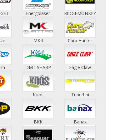
RGET
Energolaser
RIDGEMONKEY
tar
MK4
Carp Hunter
ish
DMT SHARP
Eagle Claw
T
Koós
Tubertini
BKK
Banax