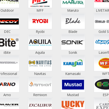
Outdoor
MFF
Maruto
LIVETA
DEC
Ryobi
Blade
Gold S
iBite
Aquila
Sonik
Laserf
rofessional
Navitas
Kamasaki
WF
Arno
Remixon
Mustad
ESP