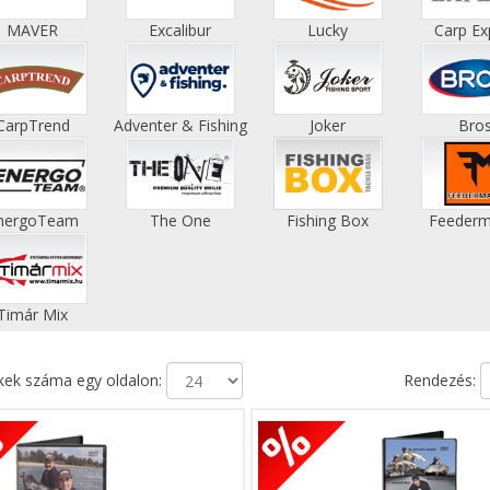
MAVER
Excalibur
Lucky
Carp Ex
CarpTrend
Adventer & Fishing
Joker
Bro
nergoTeam
The One
Fishing Box
Feederm
Timár Mix
ek száma egy oldalon:
Rendezés: