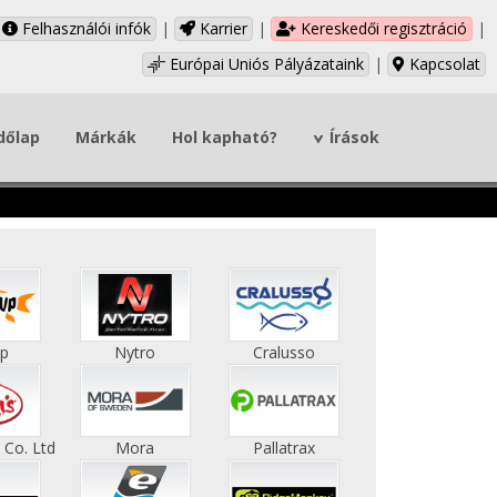
Felhasználói infók
|
Karrier
|
Kereskedői regisztráció
|
Európai Uniós Pályázataink
|
Kapcsolat
dőlap
Márkák
Hol kapható?
Írások
up
Nytro
Cralusso
 Co. Ltd
Mora
Pallatrax