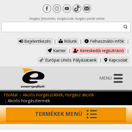
Horgász felszerelés, horgászcikk, horgász portál online
Bejelentkezés
|
Rólunk
|
Felhasználói infók
|
Karrier
|
Kereskedői regisztráció
|
Európai Uniós Pályázataink
|
Kapcsolat
MENÜ
Főoldal
Akciós horgászcikkek, horgász akciók
Akciós horgásztermék
TERMÉKEK MENÜ