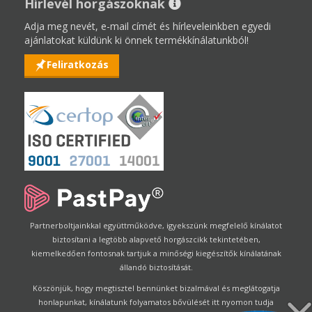
Hírlevél horgászoknak
Adja meg nevét, e-mail címét és hírleveleinkben egyedi
ajánlatokat küldünk ki önnek termékkínálatunkból!
Feliratkozás
Partnerboltjainkkal együttműködve, igyekszünk megfelelő kínálatot
biztosítani a legtöbb alapvető horgászcikk tekintetében,
kiemelkedően fontosnak tartjuk a minőségi kiegészítők kínálatának
állandó biztosítását.
Köszönjük, hogy megtisztel bennünket bizalmával és meglátogatja
honlapunkat, kínálatunk folyamatos bővülését itt nyomon tudja