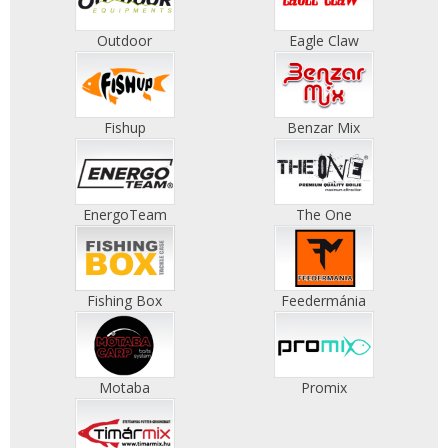
Outdoor
Eagle Claw
Fishup
Benzar Mix
EnergoTeam
The One
Fishing Box
Feedermánia
Motaba
Promix