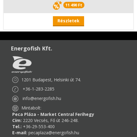
11 490 Ft
Részletek
Energofish Kft.
1201 Budapest, Helsinki út 74.
+36-1-283-2285
info@energofish.hu
Mintabolt:
Peca Pláza - Market Central Ferihegy
Cím:
2220 Vecsés, Fő út 246-248.
Tel.:
+36-29-553-400
E-mail:
pecaplaza@energofish.hu