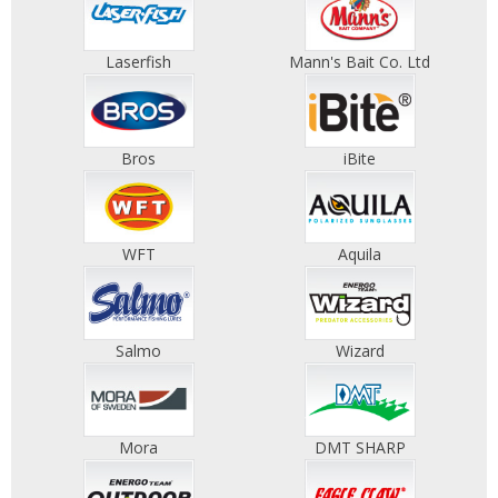
Laserfish
Mann's Bait Co. Ltd
Bros
iBite
WFT
Aquila
Salmo
Wizard
Mora
DMT SHARP