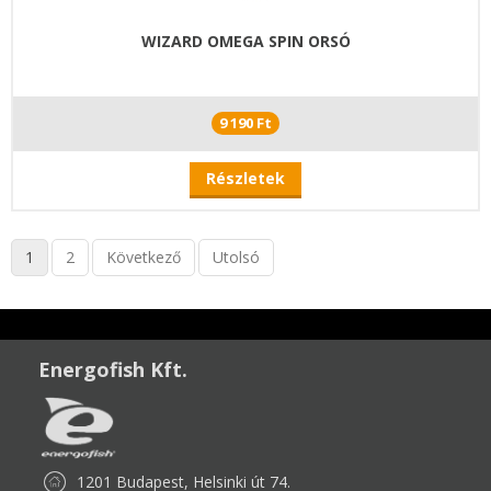
WIZARD OMEGA SPIN ORSÓ
9 190 Ft
Részletek
1
2
Következő
Utolsó
Energofish Kft.
1201 Budapest, Helsinki út 74.