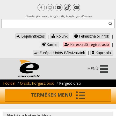
Horgász felszerelés, horgászcikk, horgász portál online
Bejelentkezés
|
Rólunk
|
Felhasználói infók
|
Karrier
|
Kereskedői regisztráció
|
Európai Uniós Pályázataink
|
Kapcsolat
MENÜ
Főoldal
Orsók, horgász orsó
Pergető orsó
TERMÉKEK MENÜ
Márkák a kategóriában: