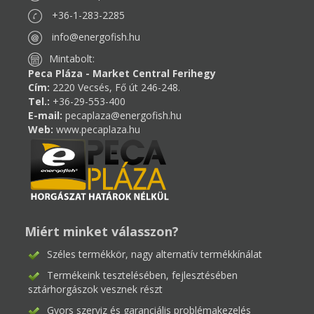
+36-1-283-2285
info@energofish.hu
Mintabolt:
Peca Pláza - Market Central Ferihegy
Cím:
2220 Vecsés, Fő út 246-248.
Tel.:
+36-29-553-400
E-mail:
pecaplaza@energofish.hu
Web:
www.pecaplaza.hu
Miért minket válasszon?
Széles termékkör, nagy alternatív termékkínálat
Termékeink tesztelésében, fejlesztésében
sztárhorgászok vesznek részt
Gyors szerviz és garanciális problémakezelés