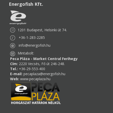
Energofish Kft.
1201 Budapest, Helsinki út 74.
+36-1-283-2285
info@energofish.hu
Mintabolt:
Peca Pláza - Market Central Ferihegy
Cím:
2220 Vecsés, Fő út 246-248.
Tel.:
+36-29-553-400
E-mail:
pecaplaza@energofish.hu
Web:
www.pecaplaza.hu