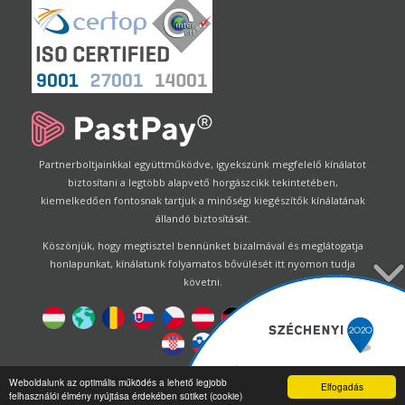
Partnerboltjainkkal együttműködve, igyekszünk megfelelő kínálatot
biztosítani a legtöbb alapvető horgászcikk tekintetében,
kiemelkedően fontosnak tartjuk a minőségi kiegészítők kínálatának
állandó biztosítását.
Köszönjük, hogy megtisztel bennünket bizalmával és meglátogatja
honlapunkat, kínálatunk folyamatos bővülését itt nyomon tudja
követni.
Designed by
Energofish Kft
Weboldalunk az optimális működés a lehető legjobb
Elfogadás
felhasználói élmény nyújtása érdekében sütiket (cookie)
Oldalmotor:
CWB
by
Gloobus Software Developement
|