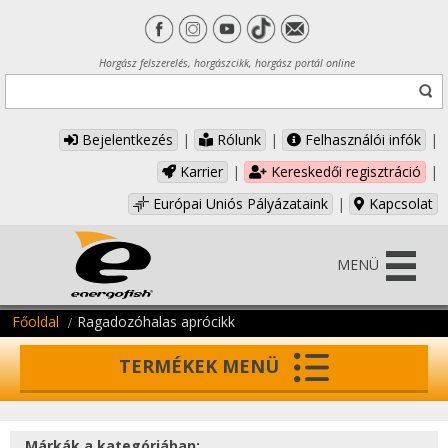
Horgász felszerelés, horgászcikk, horgász portál online
Bejelentkezés
|
Rólunk
|
Felhasználói infók
|
Karrier
|
Kereskedői regisztráció
|
Európai Uniós Pályázataink
|
Kapcsolat
MENÜ
Főoldal
Ragadozóhalas aprócikk
TERMÉKEK MENÜ
Márkák a kategóriában: