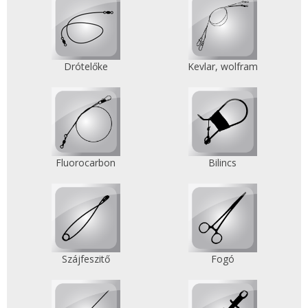
Drótelőke
Kevlar, wolfram
Fluorocarbon
Bilincs
Szájfeszitő
Fogó