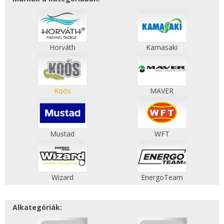
Horváth
Kamasaki
Koós
MAVER
Mustad
WFT
Wizard
EnergoTeam
Alkategóriák: