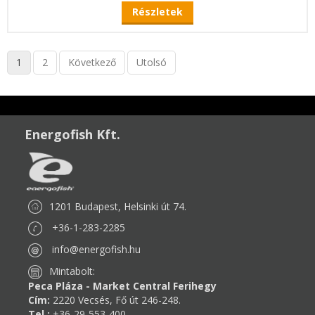
Részletek
1
2
Következő
Utolsó
Energofish Kft.
1201 Budapest, Helsinki út 74.
+36-1-283-2285
info@energofish.hu
Mintabolt:
Peca Pláza - Market Central Ferihegy
Cím:
2220 Vecsés, Fő út 246-248.
Tel.:
+36-29-553-400