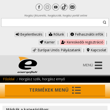
Horgász felszerelés, horgászcikk, horgász portál online
Bejelentkezés
|
Rólunk
|
Felhasználói infók
|
Karrier
|
Kereskedői regisztráció
|
Európai Uniós Pályázataink
|
Kapcsolat
MENÜ
Főoldal
Horgász szék, horgász ernyő
TERMÉKEK MENÜ
Márkák a kategóriában: