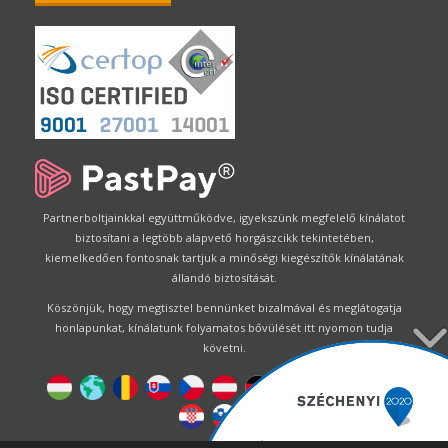
Partnerboltjainkkal együttműködve, igyekszünk megfelelő kínálatot
biztosítani a legtöbb alapvető horgászcikk tekintetében,
kiemelkedően fontosnak tartjuk a minőségi kiegészítők kínálatának
állandó biztosítását.
Köszönjük, hogy megtisztel bennünket bizalmával és meglátogatja
honlapunkat, kínálatunk folyamatos bővülését itt nyomon tudja
követni.