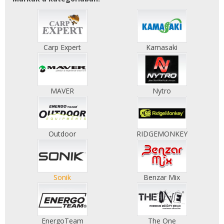
Carp Expert
Kamasaki
MAVER
Nytro
Outdoor
RIDGEMONKEY
Sonik
Benzar Mix
EnergoTeam
The One