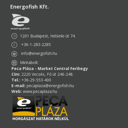
Energofish Kft.
1201 Budapest, Helsinki út 74.
+36-1-283-2285
info@energofish.hu
Mintabolt:
Peca Pláza - Market Central Ferihegy
Cím:
2220 Vecsés, Fő út 246-248.
Tel.:
+36-29-553-400
E-mail:
pecaplaza@energofish.hu
Web:
www.pecaplaza.hu