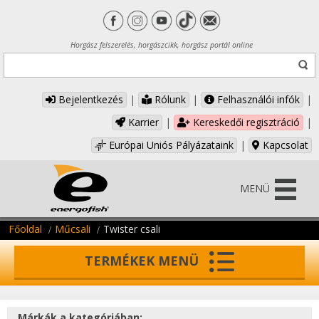
Horgász felszerelés, horgászcikk, horgász portál online
Bejelentkezés
|
Rólunk
|
Felhasználói infók
|
Karrier
|
Kereskedői regisztráció
|
Európai Uniós Pályázataink
|
Kapcsolat
MENÜ
Főoldal
Műcsali
Twister csali
TERMÉKEK MENÜ
Márkák a kategóriában: