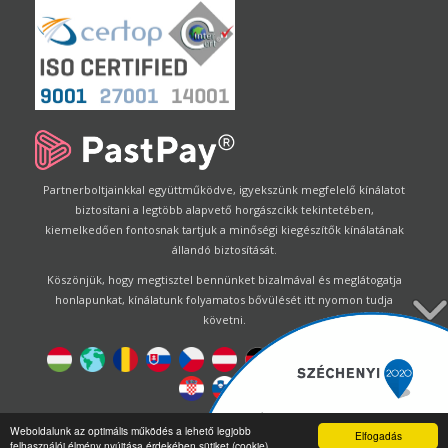
Partnerboltjainkkal együttműködve, igyekszünk megfelelő kínálatot
biztosítani a legtöbb alapvető horgászcikk tekintetében,
kiemelkedően fontosnak tartjuk a minőségi kiegészítők kínálatának
állandó biztosítását.
Köszönjük, hogy megtisztel bennünket bizalmával és meglátogatja
honlapunkat, kínálatunk folyamatos bővülését itt nyomon tudja
követni.
Designed by
Energofish Kft
Weboldalunk az optimális működés a lehető legjobb
Elfogadás
felhasználói élmény nyújtása érdekében sütiket (cookie)