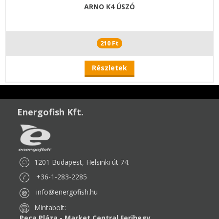
ARNO K4 ÚSZÓ
210 Ft
Részletek
Energofish Kft.
1201 Budapest, Helsinki út 74.
+36-1-283-2285
info@energofish.hu
Mintabolt:
Peca Pláza - Market Central Ferihegy