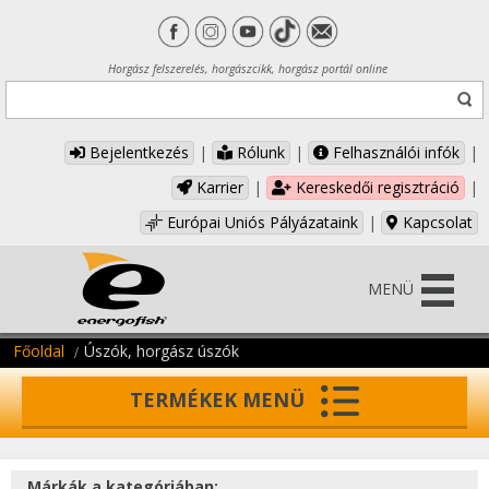
Horgász felszerelés, horgászcikk, horgász portál online
Bejelentkezés
|
Rólunk
|
Felhasználói infók
|
Karrier
|
Kereskedői regisztráció
|
Európai Uniós Pályázataink
|
Kapcsolat
MENÜ
Főoldal
Úszók, horgász úszók
TERMÉKEK MENÜ
Márkák a kategóriában: