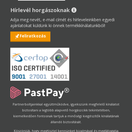
Hírlevél horgászoknak
Adja meg nevét, e-mail címét és hírleveleinkben egyedi
ajánlatokat küldünk ki önnek termékkínálatunkból!
Feliratkozás
Partnerboltjainkkal együttműködve, igyekszünk megfelelő kínálatot
biztosítani a legtöbb alapvető horgászcikk tekintetében,
kiemelkedően fontosnak tartjuk a minőségi kiegészítők kínálatának
állandó biztosítását.
Köszönjük, hogy megtisztel bennünket bizalmával és meglátogatja