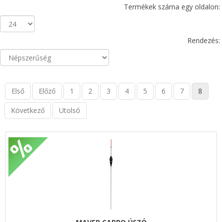
Termékek száma egy oldalon:
Rendezés:
Első
Előző
1
2
3
4
5
6
7
8
Következő
Utolsó