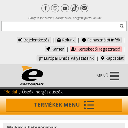
Horgász felszerelés, horgászcikk, horgász portál online
Bejelentkezés
|
Rólunk
|
Felhasználói infók
|
Karrier
|
Kereskedői regisztráció
|
Európai Uniós Pályázataink
|
Kapcsolat
MENÜ
Főoldal
Úszók, horgász úszók
TERMÉKEK MENÜ
Márkák a kategóriában: