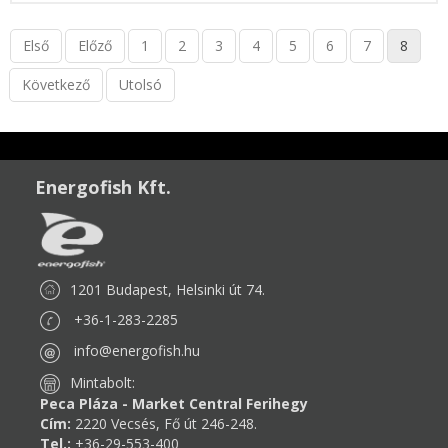
Első
Előző
1
2
3
4
5
6
7
8
Következő
Utolsó
Energofish Kft.
1201 Budapest, Helsinki út 74.
+36-1-283-2285
info@energofish.hu
Mintabolt:
Peca Pláza - Market Central Ferihegy
Cím:
2220 Vecsés, Fő út 246-248.
Tel.:
+36-29-553-400