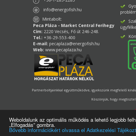
Gyor
info@energofish.hu
problém
Mintabolt:
Sza
Peca Pláza - Market Central Ferihegy
ügyfélk
Cím:
2220 Vecsés, Fő út 246-248.
Kör
Tel.:
+36-29-553-400
E-mail:
pecaplaza@energofish.hu
Web:
www.pecaplaza.hu
Partnerboltjainkkal együttműködve, igyekszünk megfelelő kínálat
Köszönjük, hogy megtisztel
Weboldalunk az optimális működés a lehető legjobb fel
„Elfogadás” gombra.
Bővebb információkért olvassa el Adatkezelési Tájékozt
Oldalmot