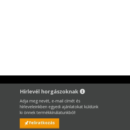
Hírlevél horgászoknak
Adja meg nevét, e-mail címét és
hírleveleinkben egyedi ajánlatokat küldünk
ki önnek termékkínálatunkból!
Feliratkozás