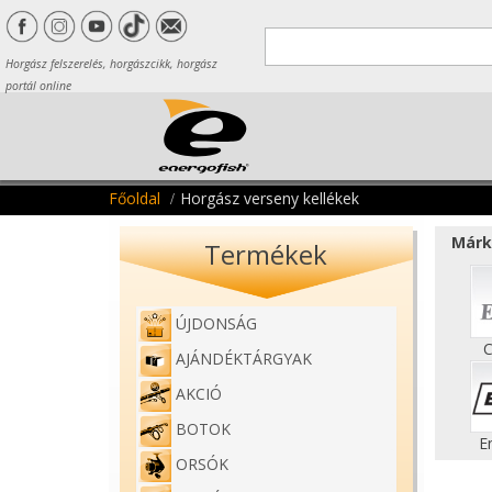
Horgász felszerelés, horgászcikk, horgász
portál online
Főoldal
Horgász verseny kellékek
Márk
Termékek
ÚJDONSÁG
C
AJÁNDÉKTÁRGYAK
AKCIÓ
BOTOK
E
ORSÓK