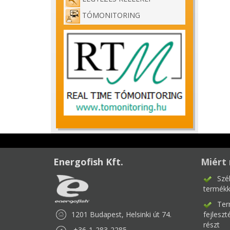
TÓMONITORING
Energofish Kft.
Miért 
Szé
termékk
Ter
1201 Budapest, Helsinki út 74.
fejlesz
részt
+36-1-283-2285