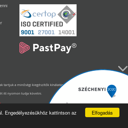
enni
er
tartjuk a minőségi kiegészítők kínálatának állandó biztosítását.
t itt nyomon tudja követni.
Elfogadás
ál. Engedélyezésükhöz kattintson az
Webdizájn