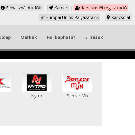
Felhasználói infók
|
Karrier
|
Kereskedői regisztráció
|
Európai Uniós Pályázataink
|
Kapcsolat
dőlap
Márkák
Hol kapható?
Írások
4
Nytro
Benzar Mix