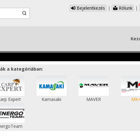
Bejelentkezés
|
Rólunk
|
Kez
ák a kategóriában:
arp Expert
Kamasaki
MAVER
MK
nergoTeam