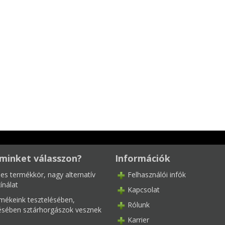
minket válasszon?
Információk
les termékkör, nagy alternatív
Felhasználói infók
ínálat
Kapcsolat
mékeink tesztelésében,
Rólunk
tésében sztárhorgászok vesznek
Karrier