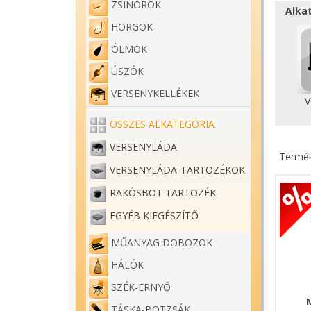
ZSINÓROK
Alka
HORGOK
ÓLMOK
ÚSZÓK
VERSENYKELLÉKEK
V
ÖSSZES ALKATEGÓRIA
VERSENYLÁDA
Termék
VERSENYLÁDA-TARTOZÉKOK
RAKÓSBOT TARTOZÉK
EGYÉB KIEGÉSZÍTŐ
MŰANYAG DOBOZOK
HÁLÓK
SZÉK-ERNYŐ
TÁSKA-BOTZSÁK