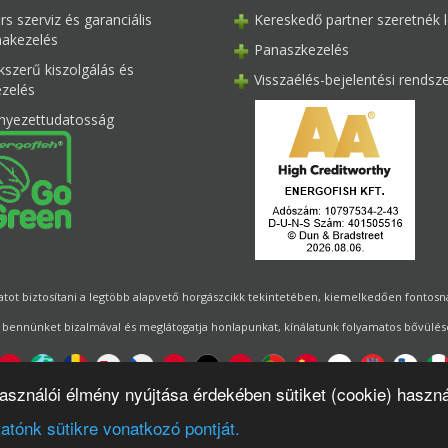
s szerviz és garanciális
Kereskedő partner szeretnék l
akezelés
Panaszkezelés
kszerű kiszolgálás és
Visszaélés-bejelentési rendsz
ezelés
nyezettudatosság
ot biztosítani a legtöbb alapvető horgászcikk tekintetében, kiemelkedően fontosnak 
 bennünket bizalmával és meglátogatja honlapunkat, kínálatunk folyamatos bővülésé
használói élmény nyújtása érdekében sütiket (cookie) haszn
Designed by
Energofish Kft
atónk sütikre vonatkozó pontját.
or:
CWB
by
Gloobus Software Developement
|
Technikai segítség
|