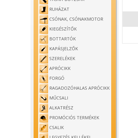
RUHÁZAT
CSÓNAK, CSÓNAKMOTOR
KIEGÉSZÍTŐK
BOTTARTÓK
KAPÁSJELZŐK
SZERELÉKEK
APRÓCIKK
FORGÓ
RAGADOZÓHALAS APRÓCIKK
MŰCSALI
ALKATRÉSZ
PROMÓCIÓS TERMÉKEK
CSALIK
LEGYEZÉS KELLÉKEI