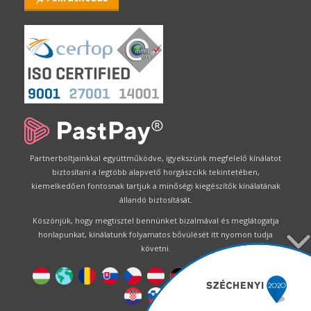
Partnerboltjainkkal együttműködve, igyekszünk megfelelő kínálatot
biztosítani a legtöbb alapvető horgászcikk tekintetében,
kiemelkedően fontosnak tartjuk a minőségi kiegészítők kínálatának
állandó biztosítását.
Köszönjük, hogy megtisztel bennünket bizalmával és meglátogatja
honlapunkat, kínálatunk folyamatos bővülését itt nyomon tudja
követni.