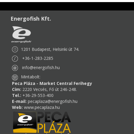
Energofish Kft.
1201 Budapest, Helsinki út 74.
+36-1-283-2285
info@energofish.hu
Mintabolt:
Peca Pláza - Market Central Ferihegy
Cím:
2220 Vecsés, Fő út 246-248.
Tel.:
+36-29-553-400
E-mail:
pecaplaza@energofish.hu
Web:
www.pecaplaza.hu