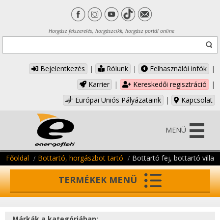
Horgász felszerelés, horgászcikk, horgász portál online
Bejelentkezés
|
Rólunk
|
Felhasználói infók
|
Karrier
|
Kereskedői regisztráció
|
Európai Uniós Pályázataink
|
Kapcsolat
MENÜ
Főoldal
Bottartó, horgászbot tartó
Bottartó fej, bottartó villa
TERMÉKEK MENÜ
Márkák a kategóriában: