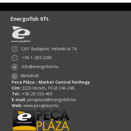
Energofish Kft.
1201 Budapest, Helsinki út 74.
+36-1-283-2285
info@energofish.hu
Mintabolt:
Peca Pláza - Market Central Ferihegy
Cím:
2220 Vecsés, Fő út 246-248.
Tel.:
+36-29-553-400
E-mail:
pecaplaza@energofish.hu
Web:
www.pecaplaza.hu