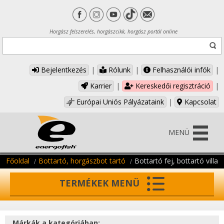
Horgász felszerelés, horgászcikk, horgász portál online
Bejelentkezés
|
Rólunk
|
Felhasználói infók
|
Karrier
|
Kereskedői regisztráció
|
Európai Uniós Pályázataink
|
Kapcsolat
MENÜ
Főoldal
Bottartó, horgászbot tartó
Bottartó fej, bottartó villa
TERMÉKEK MENÜ
Márkák a kategóriában: