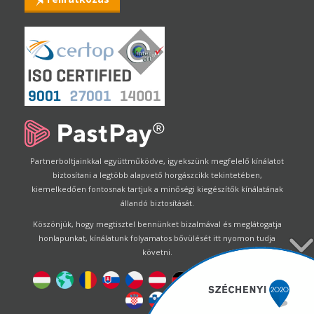
Partnerboltjainkkal együttműködve, igyekszünk megfelelő kínálatot
biztosítani a legtöbb alapvető horgászcikk tekintetében,
kiemelkedően fontosnak tartjuk a minőségi kiegészítők kínálatának
állandó biztosítását.
Köszönjük, hogy megtisztel bennünket bizalmával és meglátogatja
honlapunkat, kínálatunk folyamatos bővülését itt nyomon tudja
követni.